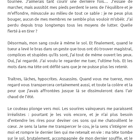
tournée. J’aimerais tant courir une dernière fois… J’essaie de
marcher, mais aussitôt mes pieds perdent le sens de l’équilibre et je
m’effondre, minuscule au milieu de tout ce sable : je ne peux plus
bouger, aucun de mes membres ne semble plus vouloir m’obéir. J’ai
perdu depuis trop longtemps tous les moyens de lutter. Quelle
fierté à en tirer ?
Désormais, mon sang coule à même le sol. Et finalement, quand le
tueur a levé le bras dans un geste que tous ont dû trouver magistral,
complices et stupides qu’ils sont, j’ai tout de même ouvert les yeux.
Oui, j’ai regardé. J’ai voulu le regarder me tuer, l’ultime fois. Et les
mots dans ma tête ont défilé sans que je ne puisse plus les retenir.
Traîtres, lâches, hypocrites. Assassins. Quand vous me tuerez, mon
regard vous transpercera certainement aussi, et toute la colère et la
peur que j’avais affrontées jusque là se dissimuleront dans l’air
chaud de l’été.
Le couteau plonge vers moi. Les sourires vainqueurs me paraissent
irréalistes : pourtant je les vois encore, et je n’ai plus besoin
d’entendre les rires pour deviner ces sons qui me chatouillent le
cœur. Je sens la lame me transpercer le cou, je la sens s’intégrer en
moi et rompre le dernier lien qui me retenait en vie : ma tête tombe
sur le sol, brutalement, accompagnée de mon dernier souffle, et le