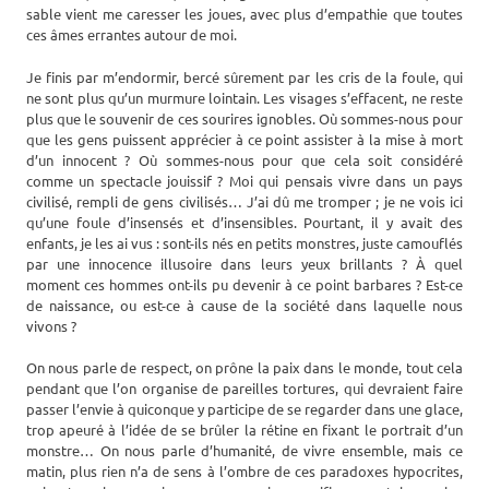
sable vient me caresser les joues, avec plus d’empathie que toutes
ces âmes errantes autour de moi.
Je finis par m’endormir, bercé sûrement par les cris de la foule, qui
ne sont plus qu’un murmure lointain. Les visages s’effacent, ne reste
plus que le souvenir de ces sourires ignobles. Où sommes-nous pour
que les gens puissent apprécier à ce point assister à la mise à mort
d’un innocent ? Où sommes-nous pour que cela soit considéré
comme un spectacle jouissif ? Moi qui pensais vivre dans un pays
civilisé, rempli de gens civilisés… J’ai dû me tromper ; je ne vois ici
qu’une foule d’insensés et d’insensibles. Pourtant, il y avait des
enfants, je les ai vus : sont-ils nés en petits monstres, juste camouflés
par une innocence illusoire dans leurs yeux brillants ? À quel
moment ces hommes ont-ils pu devenir à ce point barbares ? Est-ce
de naissance, ou est-ce à cause de la société dans laquelle nous
vivons ?
On nous parle de respect, on prône la paix dans le monde, tout cela
pendant que l’on organise de pareilles tortures, qui devraient faire
passer l’envie à quiconque y participe de se regarder dans une glace,
trop apeuré à l’idée de se brûler la rétine en fixant le portrait d’un
monstre… On nous parle d’humanité, de vivre ensemble, mais ce
matin, plus rien n’a de sens à l’ombre de ces paradoxes hypocrites,