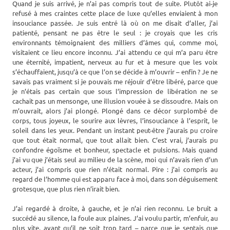
Quand je suis arrivé, je n’ai pas compris tout de suite. Plutôt ai-je
refusé à mes craintes cette place de luxe qu’elles enviaient à mon
insouciance passée. Je suis entré là où on me disait d’aller, j’ai
patienté, pensant ne pas être le seul : je croyais que les cris
environnants témoignaient des milliers d’âmes qui, comme moi,
visitaient ce lieu encore inconnu. J’ai attendu ce qui m’a paru être
une éternité, impatient, nerveux au fur et à mesure que les voix
s’échauffaient, jusqu’à ce que l’on se décide à m’ouvrir – enfin ? Je ne
savais pas vraiment si je pouvais me réjouir d’être libéré, parce que
je n’étais pas certain que sous l’impression de libération ne se
cachait pas un mensonge, une illusion vouée à se dissoudre. Mais on
m’ouvrait, alors j’ai plongé. Plongé dans ce décor surplombé de
corps, tous joyeux, le sourire aux lèvres, l’insouciance à l’esprit, le
soleil dans les yeux. Pendant un instant peut-être j’aurais pu croire
que tout était normal, que tout allait bien. C’est vrai, j’aurais pu
confondre égoïsme et bonheur, spectacle et pulsions. Mais quand
j’ai vu que j’étais seul au milieu de la scène, moi qui n’avais rien d’un
acteur, j’ai compris que rien n’était normal. Pire : j’ai compris au
regard de l’homme qui est apparu face à moi, dans son déguisement
grotesque, que plus rien n’irait bien.
J’ai regardé à droite, à gauche, et je n’ai rien reconnu. Le bruit a
succédé au silence, la foule aux plaines. J’ai voulu partir, m’enfuir, au
plus vite, avant qu’il ne soit trop tard – parce que je sentais que