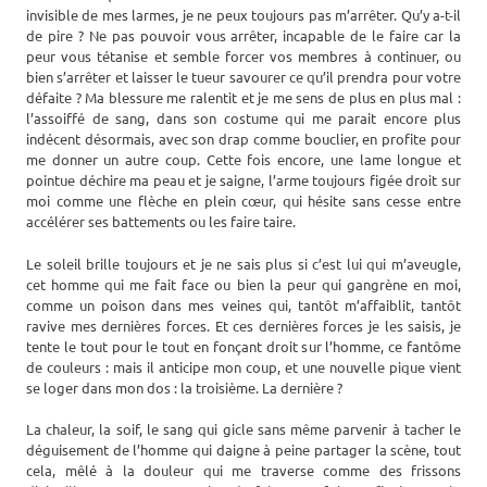
invisible de mes larmes, je ne peux toujours pas m’arrêter. Qu’y a-t-il
de pire ? Ne pas pouvoir vous arrêter, incapable de le faire car la
peur vous tétanise et semble forcer vos membres à continuer, ou
bien s’arrêter et laisser le tueur savourer ce qu’il prendra pour votre
défaite ? Ma blessure me ralentit et je me sens de plus en plus mal :
l’assoiffé de sang, dans son costume qui me parait encore plus
indécent désormais, avec son drap comme bouclier, en profite pour
me donner un autre coup. Cette fois encore, une lame longue et
pointue déchire ma peau et je saigne, l’arme toujours figée droit sur
moi comme une flèche en plein cœur, qui hésite sans cesse entre
accélérer ses battements ou les faire taire.
Le soleil brille toujours et je ne sais plus si c’est lui qui m’aveugle,
cet homme qui me fait face ou bien la peur qui gangrène en moi,
comme un poison dans mes veines qui, tantôt m’affaiblit, tantôt
ravive mes dernières forces. Et ces dernières forces je les saisis, je
tente le tout pour le tout en fonçant droit sur l’homme, ce fantôme
de couleurs : mais il anticipe mon coup, et une nouvelle pique vient
se loger dans mon dos : la troisième. La dernière ?
La chaleur, la soif, le sang qui gicle sans même parvenir à tacher le
déguisement de l’homme qui daigne à peine partager la scène, tout
cela, mêlé à la douleur qui me traverse comme des frissons