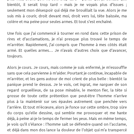
bientôt, il serait trop tard – mais je ne voyais plus d’issues ;
seulement mon désespoir qui déjà me brouillait la vue. Alors je me
suis mis à courir, droit devant moi, droit vers lui, tête baissée, ma
colère et ma peine pour seules armes. Et tout s’est enchaîné.
Une fois que j’ai commencé à tourner en rond dans cette prison de
rires et d’acclamations, je n’ai presque plus trouvé le temps de
m’arrêter. Rapidement, j’ai compris que l’homme à mes côtés était
armé. Et quelles armes… Je n’avais d’autres choix que d’avancer,
toujours.
Alors je cours. Je cours, mais comme je suis enfermé, je m’essouffle
sans que cela parvienne à m’aider. Pourtant je continue, incapable de
m’arrêter, et les gens autour de moi crient de plus belle : bientôt la
panique prend le dessus. Je le vois, cet ingrat, me narguer de son
regard orgueilleux, de sa pose minable, le menton fier, la tête si
grosse de toute cette prétention que peut-être l’homme n’arrive
plus à la maintenir sur ses épaules autrement que penchée vers
l’arrière. Et tout m’écœure, alors je fonce sur cette ombre, trop sûre
du corps qu’elle dessine, qui semble me provoquer et me hante
déjà, à peine ai-je le temps de fermer les yeux. Mais en même temps,
je vois qu’il s’élance : l’homme sait se défendre quand on l’acclame,
et déjà dans mon dos lance la douleur de l’objet qui m’a transpercé