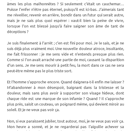
âmes les plus malhonnêtes ? Si seulement c’était un cauchemar…
Puisse l’enfer n’être pas éternel, puisqu’il est ici-bas. J’aimerais tant
me réveiller, revenir en arrière, bondir dans un futur qui serait autre,
mais je ne sais plus quoi espérer : vaut-il bien la peine de vivre,
lorsque l’on est blessé jusqu’à faire saigner son âme de tant de
déceptions ?
Je suis finalement à l’arrêt ; c’en est fini pour moi. Je le sais, et je ne
suis déjà plus vraiment moi. Une nouvelle douleur atroce, insultante,
me fait frissonner : je me sens vide et n’entends presque plus rien.
Comme si l’on avait arraché une partie de moi, causant la disparition
d’un sens. Je me sens mourir à petit feu, la mort dans ce cas ne sera
peut-être même pas le plus triste sort.
Et l’homme s’approche encore. Quand daignera-t-il enfin me laisser ?
M’abandonner à mon désespoir, baignant dans la tristesse et la
douleur, mais sans plus avoir à supporter son visage hideux, dont
chaque ride est une marque de son infamie ? Quand ? Il s’approche
plus près, saisit un couteau, un poignard même, qui devient miroir au
soleil. Et je ne veux pas voir ça.
Non, si eux paraissent jubiler, tout autour, moi, je ne veux pas voir ça.
Mon heure a sonné, et je ne regarderai pas l’aiguille achever sa