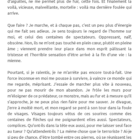
d’aiguilles, ne me permet plus de fuir, cette fois. Et finalement la
voilà, vicieuse, malveillante, mortelle : voilà ma dernière foulée qui
arrive.
Que faire ? Je marche, et à chaque pas, c’est un peu plus d’énergie
qui me fait ses adieux. Je sens toujours le regard de l’homme sur
moi, et celui des centaines de spectateurs. Oppressant, naïf,
obscène. Non, ils ne m’ont pas touché en plein cœur, plutôt en pleine
âme ; viennent prendre leur place dans mon esprit pâlissant la
tristesse et l’horrible sensation d’être arrivé à la fin d’une vie : la
mienne.
Pourtant, si je ralentis, je ne m’arrête pas encore tout-à-fait. Une
force inconnue en moi me pousse à survivre, à vaincre ce monde qui
me regarde, méprisant. J’essaie de marcher plus vite à nouveau,
pour ne pas mourir de mon abandon. Je frôle les murs pour
m’éloigner de ce prédateur, ce monstre, mais au fur et à mesure qu’il
s’approche, je ne peux plus rien faire pour me sauver. Je divague,
j’erre à moitié mort, et mon regard se perd à son tour dans la foule
de visages. Visages toujours vêtus de ces sourires comme des
centaines de flèches qui me poignardent elles aussi. Spectateurs,
complices. Qu’ont-ils dans la tête eux aussi, pour me laisser seul face
au tueur ? Qu’attendent-ils ? La même chose que le terroriste ? Ai-je
si peu de chance, d’être tombé entre ces pierres, où se réunissent les