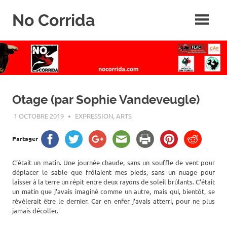
Skip
No Corrida
to
content
Abolition
de
la
corrida
Otage (par Sophie Vandeveugle)
1 OCTOBRE 2019
ROGER LAHANA
EXPRESSION, ARTS
Partager
C’était un matin. Une journée chaude, sans un souffle de vent pour
déplacer le sable que frôlaient mes pieds, sans un nuage pour
laisser à la terre un répit entre deux rayons de soleil brûlants. C’était
un matin que j’avais imaginé comme un autre, mais qui, bientôt, se
révèlerait être le dernier. Car en enfer j’avais atterri, pour ne plus
jamais décoller.