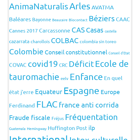
Arles
AnimaNaturalis
AVATMA
Béziers
Baléares
CAAC
Bayonne
Beaucaire
Biocontact
CAS
Casas
Carcassonne
Cannes 2017
castella
COLBAC
cazarrata
charollois
colombia sin toreo
Colombie
Conseil constitutionnel
Conseil d'Etat
covid19
Ecole de
Déficit
COVAC
CRC
Enfance
tauromachie
En quel
eelv
Espagne
Equateur
Europe
état j'erre
FLAC
france anti corrida
Ferdinand
Fréquentation
Fraude fiscale
Fréjus
ilp
Huffington Post
Guatemala
Hemingway
International
Intox culturelle