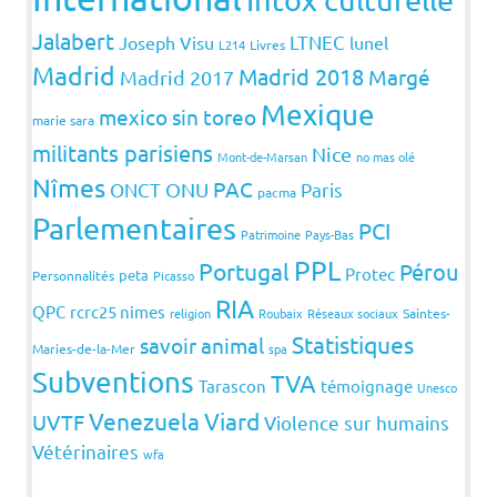
Jalabert
LTNEC
Joseph Visu
lunel
L214
Livres
Madrid
Madrid 2018
Margé
Madrid 2017
Mexique
mexico sin toreo
marie sara
militants parisiens
Nice
Mont-de-Marsan
no mas olé
Nîmes
PAC
ONCT
ONU
Paris
pacma
Parlementaires
PCI
Patrimoine
Pays-Bas
PPL
Portugal
Pérou
Protec
peta
Personnalités
Picasso
RIA
QPC
rcrc25 nimes
religion
Roubaix
Réseaux sociaux
Saintes-
Statistiques
savoir animal
Maries-de-la-Mer
spa
Subventions
TVA
Tarascon
témoignage
Unesco
Venezuela
Viard
UVTF
Violence sur humains
Vétérinaires
wfa