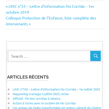
Navigation
Previous
LINC n°33 – Lettre d’information No Corrida – 1er
Post:
octobre 2019
de
Next
Colloque Protection de l’Enfance, liste complète des
Post:
intervenants
l’article
ARTICLES RÉCENTS
LINC n°102 – Lettre d’information No Corrida – 1er juillet 2025
Happening tractage 5 juillet 2025, Arles
Officiel : fin des corridas à Mexico
Action à Istres avec le soutien de No Corrida
Les arènes de Quito transformées en centre culturel du Centre