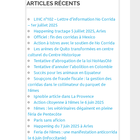
ARTICLES RÉCENTS
LINC n°102 – Lettre d’information No Corrida
– 1er juillet 2025
Happening tractage 5 juillet 2025, Arles
Officiel : fin des corridas à Mexico
Action à Istres avec le soutien de No Corrida
Les arènes de Quito transformées en centre
culturel du Centre Historique
Tentative d’abrogation de la loi NoMasOlé
Tentative d’annuler l’abolition en Colombie
Succès pour les animaux en Equateur
Soupçons de fraude fiscale : la gestion des
corridas dans le collimateur du parquet de
Nîmes
Ignoble article dans La Provence
Action citoyenne à Nîmes le 6 juin 2025
Nîmes : les vétérinaires dégainent en pleine
féria de Pentecôte
Paris sans aficion
Happening du 7 juin 2025 à Arles
Feria de Nîmes : une manifestation anticorrida
le 6 juin (Infoccitanie)