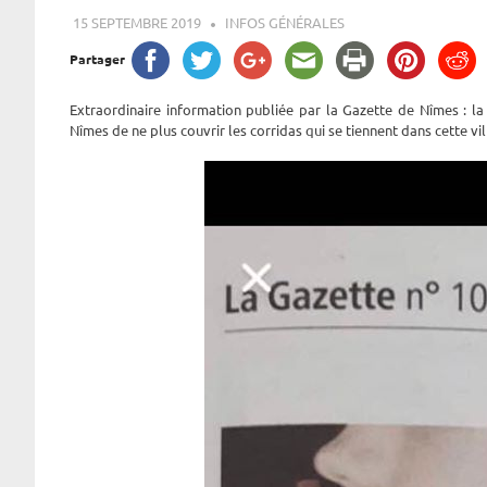
15 SEPTEMBRE 2019
ROGER LAHANA
INFOS GÉNÉRALES
Partager
Extraordinaire information publiée par la Gazette de Nîmes : l
Nîmes de ne plus couvrir les corridas qui se tiennent dans cette vil