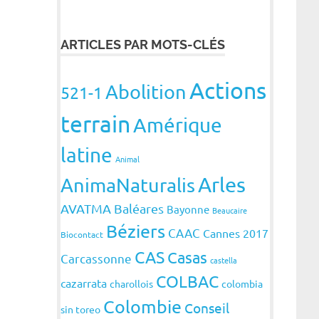
ARTICLES PAR MOTS-CLÉS
Actions
Abolition
521-1
terrain
Amérique
latine
Animal
Arles
AnimaNaturalis
AVATMA
Baléares
Bayonne
Beaucaire
Béziers
CAAC
Cannes 2017
Biocontact
CAS
Casas
Carcassonne
castella
COLBAC
cazarrata
charollois
colombia
Colombie
Conseil
sin toreo