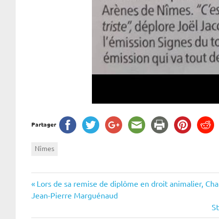
Partager
Nîmes
Navigation
Previous
Lors de sa remise de diplôme en droit animalier, Cha
Post:
Jean-Pierre Marguénaud
de
N
St
Po