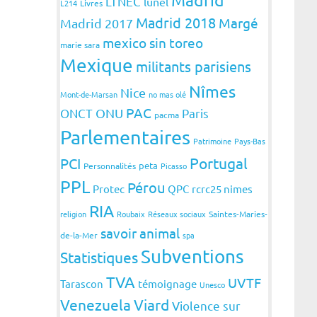
LTNEC
lunel
L214
Livres
Madrid 2018
Margé
Madrid 2017
mexico sin toreo
marie sara
Mexique
militants parisiens
Nîmes
Nice
Mont-de-Marsan
no mas olé
PAC
ONCT
ONU
Paris
pacma
Parlementaires
Patrimoine
Pays-Bas
Portugal
PCI
peta
Personnalités
Picasso
PPL
Pérou
Protec
QPC
rcrc25 nimes
RIA
religion
Roubaix
Réseaux sociaux
Saintes-Maries-
savoir animal
de-la-Mer
spa
Subventions
Statistiques
TVA
UVTF
Tarascon
témoignage
Unesco
Venezuela
Viard
Violence sur