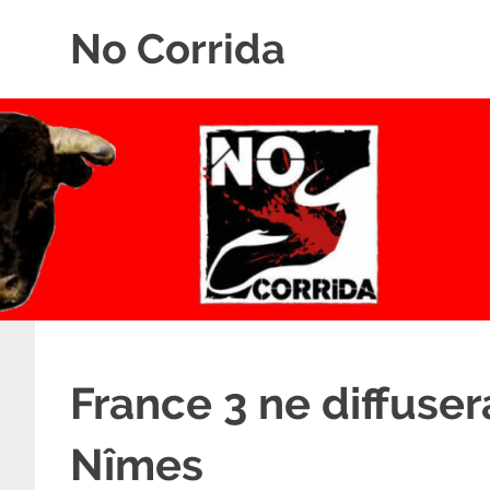
Skip
No Corrida
to
content
Abolition
de
la
corrida
France 3 ne diffuser
Nîmes