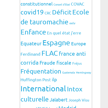
constitutionnel
COVAC
Conseil d'Etat
covid19
Ecole
Déficit
CRC
de tauromachie
eelv
Enfance
En quel état j'erre
Espagne
Equateur
Europe
FLAC
france anti
Ferdinand
corrida
Fraude fiscale
Fréjus
Fréquentation
Guatemala
Hemingway
ilp
Huffington Post
International
Intox
culturelle
Jalabert
Joseph Visu
Madrid