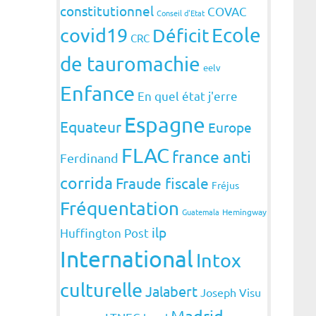
constitutionnel
COVAC
Conseil d'Etat
covid19
Ecole
Déficit
CRC
de tauromachie
eelv
Enfance
En quel état j'erre
Espagne
Equateur
Europe
FLAC
france anti
Ferdinand
corrida
Fraude fiscale
Fréjus
Fréquentation
Guatemala
Hemingway
ilp
Huffington Post
International
Intox
culturelle
Jalabert
Joseph Visu
Madrid