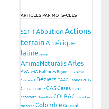
ARTICLES PAR MOTS-CLÉS
Actions
Abolition
521-1
terrain
Amérique
latine
Animal
Arles
AnimaNaturalis
AVATMA
Baléares
Bayonne
Beaucaire
Béziers
CAAC
Cannes 2017
Biocontact
CAS
Casas
Carcassonne
castella
COLBAC
cazarrata
charollois
colombia
Colombie
Conseil
sin toreo