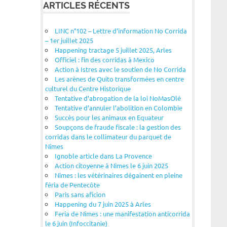
ARTICLES RÉCENTS
LINC n°102 – Lettre d’information No Corrida
– 1er juillet 2025
Happening tractage 5 juillet 2025, Arles
Officiel : fin des corridas à Mexico
Action à Istres avec le soutien de No Corrida
Les arènes de Quito transformées en centre
culturel du Centre Historique
Tentative d’abrogation de la loi NoMasOlé
Tentative d’annuler l’abolition en Colombie
Succès pour les animaux en Equateur
Soupçons de fraude fiscale : la gestion des
corridas dans le collimateur du parquet de
Nîmes
Ignoble article dans La Provence
Action citoyenne à Nîmes le 6 juin 2025
Nîmes : les vétérinaires dégainent en pleine
féria de Pentecôte
Paris sans aficion
Happening du 7 juin 2025 à Arles
Feria de Nîmes : une manifestation anticorrida
le 6 juin (Infoccitanie)