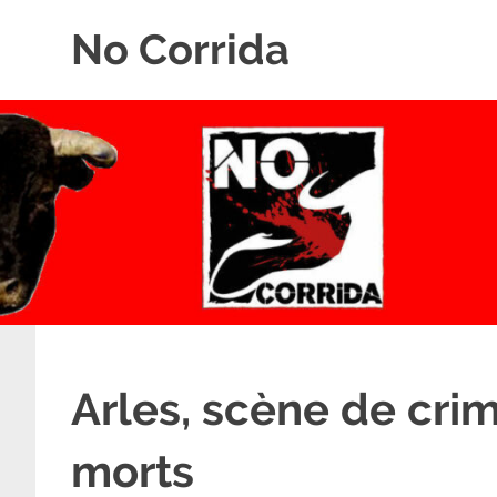
Skip
No Corrida
to
content
Abolition
de
la
corrida
Arles, scène de cri
morts