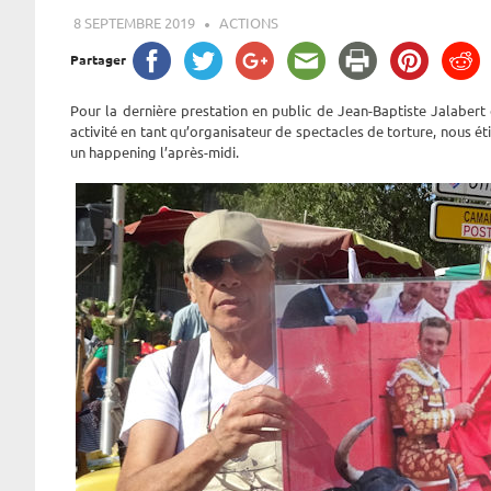
8 SEPTEMBRE 2019
ROGER LAHANA
ACTIONS
Partager
Pour la dernière prestation en public de Jean-Baptiste Jalaber
activité en tant qu’organisateur de spectacles de torture, nous é
un happening l’après-midi.