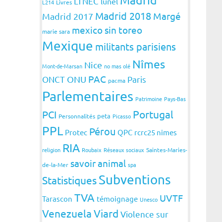
LTNEC
lunel
L214
Livres
Madrid 2018
Margé
Madrid 2017
mexico sin toreo
marie sara
Mexique
militants parisiens
Nîmes
Nice
Mont-de-Marsan
no mas olé
PAC
ONCT
ONU
Paris
pacma
Parlementaires
Patrimoine
Pays-Bas
Portugal
PCI
peta
Personnalités
Picasso
PPL
Pérou
Protec
QPC
rcrc25 nimes
RIA
religion
Roubaix
Réseaux sociaux
Saintes-Maries-
savoir animal
de-la-Mer
spa
Subventions
Statistiques
TVA
UVTF
Tarascon
témoignage
Unesco
Venezuela
Viard
Violence sur