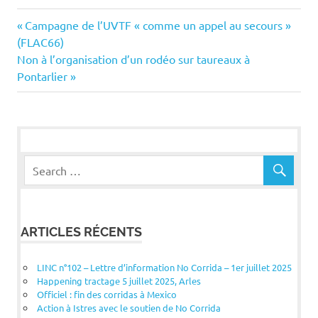
Navigation
Previous
Campagne de l’UVTF « comme un appel au secours »
Post:
(FLAC66)
de
Next
Non à l’organisation d’un rodéo sur taureaux à
Post:
Pontarlier
l’article
ARTICLES RÉCENTS
LINC n°102 – Lettre d’information No Corrida – 1er juillet 2025
Happening tractage 5 juillet 2025, Arles
Officiel : fin des corridas à Mexico
Action à Istres avec le soutien de No Corrida