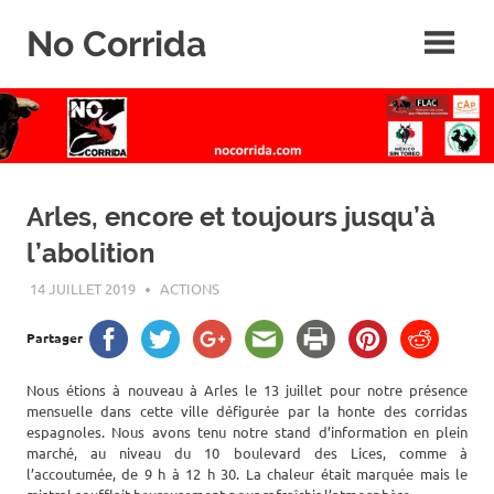
Skip
No Corrida
to
content
Abolition
de
la
corrida
Arles, encore et toujours jusqu’à
l’abolition
14 JUILLET 2019
ROGER LAHANA
ACTIONS
Partager
Nous étions à nouveau à Arles le 13 juillet pour notre présence
mensuelle dans cette ville défigurée par la honte des corridas
espagnoles. Nous avons tenu notre stand d’information en plein
marché, au niveau du 10 boulevard des Lices, comme à
l’accoutumée, de 9 h à 12 h 30. La chaleur était marquée mais le