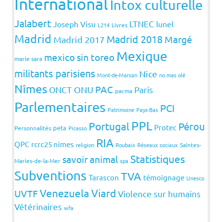
International
Intox culturelle
Jalabert
LTNEC
Joseph Visu
lunel
L214
Livres
Madrid
Madrid 2018
Margé
Madrid 2017
Mexique
mexico sin toreo
marie sara
militants parisiens
Nice
Mont-de-Marsan
no mas olé
Nîmes
PAC
ONCT
ONU
Paris
pacma
Parlementaires
PCI
Patrimoine
Pays-Bas
PPL
Portugal
Pérou
Protec
peta
Personnalités
Picasso
RIA
QPC
rcrc25 nimes
religion
Roubaix
Réseaux sociaux
Saintes-
Statistiques
savoir animal
Maries-de-la-Mer
spa
Subventions
TVA
Tarascon
témoignage
Unesco
Venezuela
Viard
UVTF
Violence sur humains
Vétérinaires
wfa