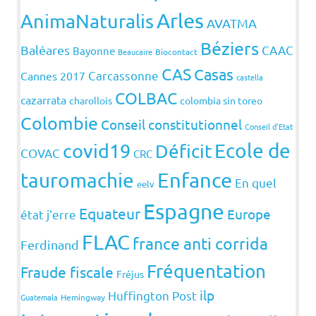
Arles
AnimaNaturalis
AVATMA
Béziers
Baléares
CAAC
Bayonne
Beaucaire
Biocontact
CAS
Casas
Carcassonne
Cannes 2017
castella
COLBAC
cazarrata
charollois
colombia sin toreo
Colombie
Conseil constitutionnel
Conseil d'Etat
covid19
Ecole de
Déficit
COVAC
CRC
Enfance
tauromachie
En quel
eelv
Espagne
Equateur
Europe
état j'erre
FLAC
france anti corrida
Ferdinand
Fréquentation
Fraude fiscale
Fréjus
ilp
Huffington Post
Guatemala
Hemingway