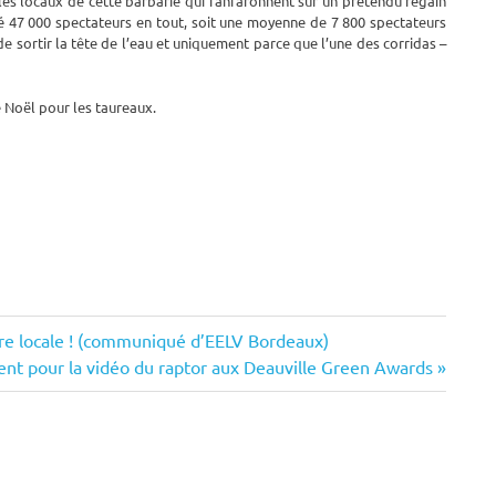
les locaux de cette barbarie qui fanfaronnent sur un prétendu regain
isé 47 000 spectateurs en tout, soit une moyenne de 7 800 spectateurs
de sortir la tête de l’eau et uniquement parce que l’une des corridas –
e Noël pour les taureaux.
ture locale ! (communiqué d’EELV Bordeaux)
nt pour la vidéo du raptor aux Deauville Green Awards