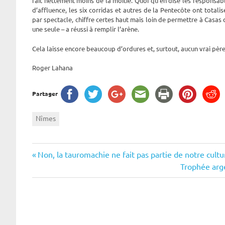
fait nettement moins de la moitié. Quoi qu’en dise les responsab
d’affluence, les six corridas et autres de la Pentecôte ont total
par spectacle, chiffre certes haut mais loin de permettre à Casas 
une seule – a réussi à remplir l’arène.
Cela laisse encore beaucoup d’ordures et, surtout, aucun vrai pèr
Roger Lahana
Partager
Nîmes
Navigation
Previous
Non, la tauromachie ne fait pas partie de notre cul
Post:
Next
Trophée arge
de
Post:
l’article