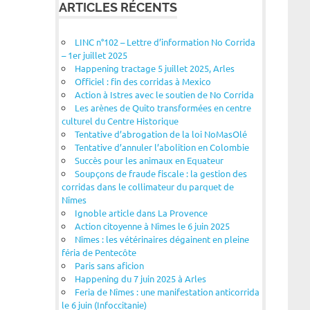
ARTICLES RÉCENTS
LINC n°102 – Lettre d’information No Corrida
– 1er juillet 2025
Happening tractage 5 juillet 2025, Arles
Officiel : fin des corridas à Mexico
Action à Istres avec le soutien de No Corrida
Les arènes de Quito transformées en centre
culturel du Centre Historique
Tentative d’abrogation de la loi NoMasOlé
Tentative d’annuler l’abolition en Colombie
Succès pour les animaux en Equateur
Soupçons de fraude fiscale : la gestion des
corridas dans le collimateur du parquet de
Nîmes
Ignoble article dans La Provence
Action citoyenne à Nîmes le 6 juin 2025
Nîmes : les vétérinaires dégainent en pleine
féria de Pentecôte
Paris sans aficion
Happening du 7 juin 2025 à Arles
Feria de Nîmes : une manifestation anticorrida
le 6 juin (Infoccitanie)