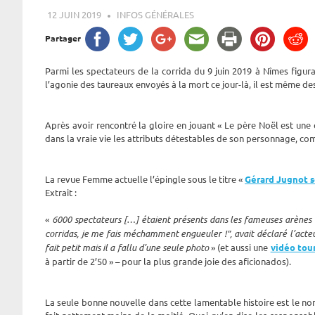
12 JUIN 2019
ROGER LAHANA
INFOS GÉNÉRALES
Partager
Parmi les spectateurs de la corrida du 9 juin 2019 à Nîmes figura
l’agonie des taureaux envoyés à la mort ce jour-là, il est même des
Après avoir rencontré la gloire en jouant « Le père Noël est une
dans la vraie vie les attributs détestables de son personnage, com
La revue Femme actuelle l’épingle sous le titre «
Gérard Jugnot s
Extrait :
«
6000 spectateurs […] étaient présents dans les fameuses arènes de
corridas, je me fais méchamment engueuler !”, avait déclaré l’act
fait petit mais il a fallu d’une seule photo
» (et aussi une
vidéo tou
à partir de 2’50 » – pour la plus grande joie des aficionados).
La seule bonne nouvelle dans cette lamentable histoire est le no