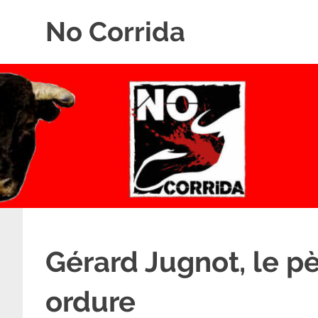
Skip
No Corrida
to
content
Abolition
de
la
corrida
Gérard Jugnot, le p
ordure