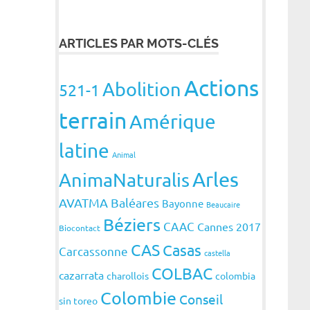
ARTICLES PAR MOTS-CLÉS
Actions
Abolition
521-1
terrain
Amérique
latine
Animal
Arles
AnimaNaturalis
AVATMA
Baléares
Bayonne
Beaucaire
Béziers
CAAC
Cannes 2017
Biocontact
CAS
Casas
Carcassonne
castella
COLBAC
cazarrata
charollois
colombia
Colombie
Conseil
sin toreo