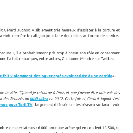
it Gérard Jugnot. Visiblement très heureux d’assister à la torture et
cendu derrière le callejon pour faire deux bises au torero de service.
 ordure », il a probablement pris trop à coeur son rôle en conservant
me l’a fait remarquer, entre autres, Guillaume Meurice sur Twitter.
e fait violemment dézinguer après avoir assisté à une corrida
« .
 la ville. “Quand je retourne à Paris et que j’avoue être allé voir des
eur des Bronzés au
Midi Libre
en 2012. Cette fois-ci, Gérard Jugnot s’est
rnée pour Toril TV
, largement diffusée sur les réseaux sociaux – voir
mbre de spectateurs : 6 000 pour une arène qui en contient 13 500, ça