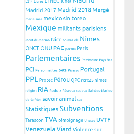
LTNEC
lunel
L214
Livres
Madrid 2018
Margé
Madrid 2017
mexico sin toreo
marie sara
Mexique
militants parisiens
Nîmes
Nice
Mont-de-Marsan
no mas olé
PAC
ONCT
ONU
Paris
pacma
Parlementaires
Patrimoine
Pays-Bas
Portugal
PCI
peta
Personnalités
Picasso
PPL
Pérou
Protec
QPC
rcrc25 nimes
RIA
religion
Roubaix
Réseaux sociaux
Saintes-Maries-
savoir animal
de-la-Mer
spa
Subventions
Statistiques
TVA
UVTF
Tarascon
témoignage
Unesco
Venezuela
Viard
Violence sur