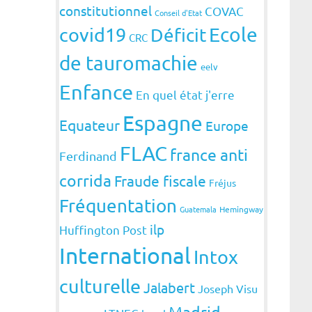
constitutionnel
COVAC
Conseil d'Etat
covid19
Ecole
Déficit
CRC
de tauromachie
eelv
Enfance
En quel état j'erre
Espagne
Equateur
Europe
FLAC
france anti
Ferdinand
corrida
Fraude fiscale
Fréjus
Fréquentation
Guatemala
Hemingway
ilp
Huffington Post
International
Intox
culturelle
Jalabert
Joseph Visu
Madrid