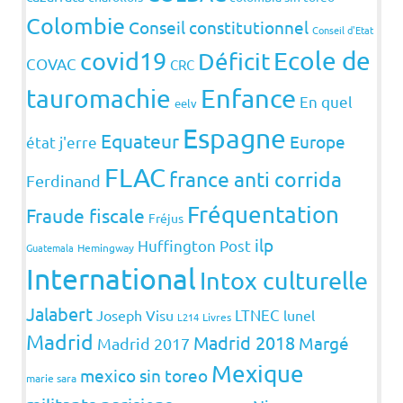
Colombie
Conseil constitutionnel
Conseil d'Etat
covid19
Ecole de
Déficit
COVAC
CRC
Enfance
tauromachie
En quel
eelv
Espagne
Equateur
Europe
état j'erre
FLAC
france anti corrida
Ferdinand
Fréquentation
Fraude fiscale
Fréjus
ilp
Huffington Post
Guatemala
Hemingway
International
Intox culturelle
Jalabert
LTNEC
Joseph Visu
lunel
L214
Livres
Madrid
Madrid 2018
Margé
Madrid 2017
Mexique
mexico sin toreo
marie sara