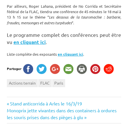
Par ailleurs, Roger Lahana, président de No Corrida et Secrétaire
fédéral de la FLAC, tiendra une conférence de 45 minutes le 18 mai à
13 h 15 sur le thème “
Les dessous de la tauromachie : barbarie,
fraudes, mensonges et autres turpitudes
“.
Le programme complet des conférences peut être
vu
.
en cliquant ici
Liste complète des exposants
en cliquant ici
.
Partager
Actions terrain
FLAC
Paris
Navigation
Previous
Stand anticorrida à Arles le 16/3/19
Next
Post:
Monoprix jette vivantes dans des containers à ordures
de
Post:
les souris prises dans des pièges à glu
l’article