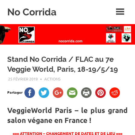
Skip
No Corrida
to
content
Abolition
de
la
corrida
Stand No Corrida / FLAC au 7e
Veggie World, Paris, 18-19/5/19
25 FÉVRIER 2019
ROGER LAHANA
ACTIONS
Partager
VeggieWorld Paris – le plus grand
salon végane en France !
=== ATTENTION – CHANGEMENT DE DATES ET DE LIEU ===