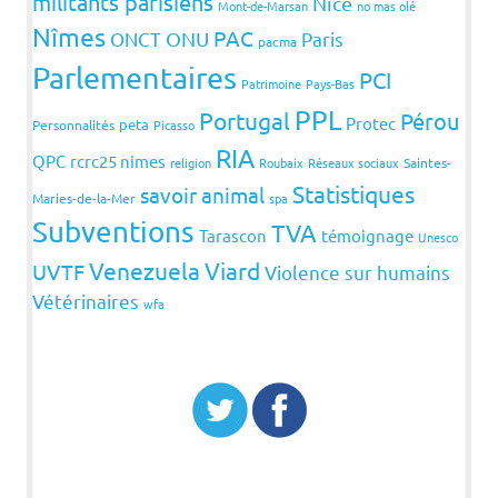
militants parisiens
Nice
Mont-de-Marsan
no mas olé
Nîmes
PAC
ONCT
ONU
Paris
pacma
Parlementaires
PCI
Patrimoine
Pays-Bas
PPL
Portugal
Pérou
Protec
peta
Personnalités
Picasso
RIA
QPC
rcrc25 nimes
religion
Roubaix
Réseaux sociaux
Saintes-
Statistiques
savoir animal
Maries-de-la-Mer
spa
Subventions
TVA
Tarascon
témoignage
Unesco
Venezuela
Viard
UVTF
Violence sur humains
Vétérinaires
wfa