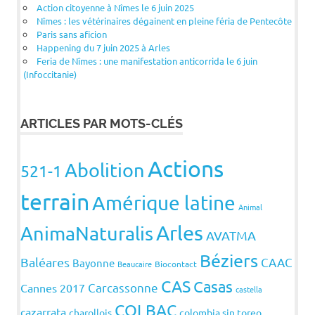
Action citoyenne à Nîmes le 6 juin 2025
Nîmes : les vétérinaires dégainent en pleine féria de Pentecôte
Paris sans aficion
Happening du 7 juin 2025 à Arles
Feria de Nîmes : une manifestation anticorrida le 6 juin
(Infoccitanie)
ARTICLES PAR MOTS-CLÉS
Actions
Abolition
521-1
terrain
Amérique latine
Animal
Arles
AnimaNaturalis
AVATMA
Béziers
Baléares
CAAC
Bayonne
Beaucaire
Biocontact
CAS
Casas
Carcassonne
Cannes 2017
castella
COLBAC
cazarrata
charollois
colombia sin toreo