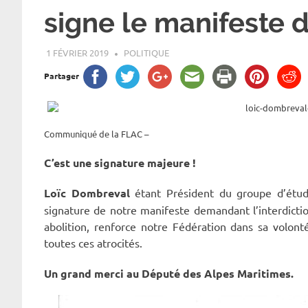
signe le manifeste 
1 FÉVRIER 2019
ROGER LAHANA
POLITIQUE
Partager
Communiqué de la FLAC –
C’est une signature majeure !
Loïc Dombreval
étant Président du groupe d’étu
signature de notre manifeste demandant l’interdictio
abolition, renforce notre Fédération dans sa volon
toutes ces atrocités.
Un grand merci au Député des Alpes Maritimes.