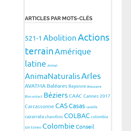
ARTICLES PAR MOTS-CLÉS
Actions
Abolition
521-1
terrain
Amérique
latine
Animal
Arles
AnimaNaturalis
AVATMA
Baléares
Bayonne
Beaucaire
Béziers
CAAC
Cannes 2017
Biocontact
CAS
Casas
Carcassonne
castella
COLBAC
cazarrata
charollois
colombia
Colombie
Conseil
sin toreo