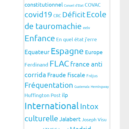
constitutionnel
COVAC
Conseil d'Etat
covid19
Ecole
Déficit
CRC
de tauromachie
eelv
Enfance
En quel état j'erre
Espagne
Equateur
Europe
FLAC
france anti
Ferdinand
corrida
Fraude fiscale
Fréjus
Fréquentation
Guatemala
Hemingway
ilp
Huffington Post
International
Intox
culturelle
Jalabert
Joseph Visu
Madrid