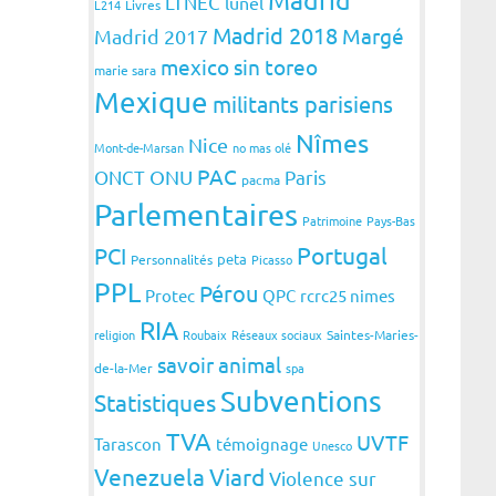
LTNEC
lunel
L214
Livres
Madrid 2018
Margé
Madrid 2017
mexico sin toreo
marie sara
Mexique
militants parisiens
Nîmes
Nice
Mont-de-Marsan
no mas olé
PAC
ONCT
ONU
Paris
pacma
Parlementaires
Patrimoine
Pays-Bas
Portugal
PCI
peta
Personnalités
Picasso
PPL
Pérou
Protec
QPC
rcrc25 nimes
RIA
religion
Roubaix
Réseaux sociaux
Saintes-Maries-
savoir animal
de-la-Mer
spa
Subventions
Statistiques
TVA
UVTF
Tarascon
témoignage
Unesco
Venezuela
Viard
Violence sur