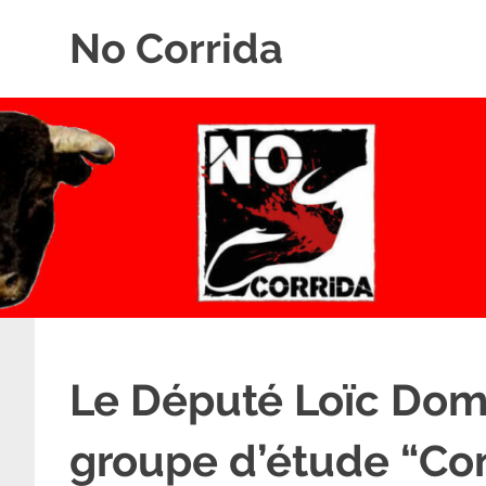
Skip
No Corrida
to
content
Abolition
de
la
corrida
Le Député Loïc Domb
groupe d’étude “Con