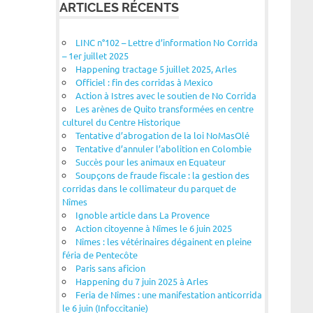
ARTICLES RÉCENTS
LINC n°102 – Lettre d’information No Corrida
– 1er juillet 2025
Happening tractage 5 juillet 2025, Arles
Officiel : fin des corridas à Mexico
Action à Istres avec le soutien de No Corrida
Les arènes de Quito transformées en centre
culturel du Centre Historique
Tentative d’abrogation de la loi NoMasOlé
Tentative d’annuler l’abolition en Colombie
Succès pour les animaux en Equateur
Soupçons de fraude fiscale : la gestion des
corridas dans le collimateur du parquet de
Nîmes
Ignoble article dans La Provence
Action citoyenne à Nîmes le 6 juin 2025
Nîmes : les vétérinaires dégainent en pleine
féria de Pentecôte
Paris sans aficion
Happening du 7 juin 2025 à Arles
Feria de Nîmes : une manifestation anticorrida
le 6 juin (Infoccitanie)