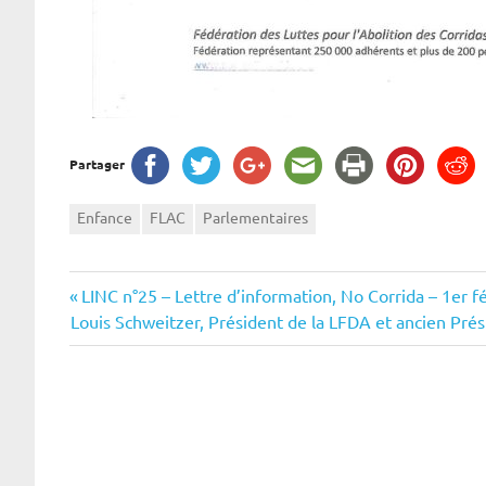
Partager
Enfance
FLAC
Parlementaires
Navigation
Previous
LINC n°25 – Lettre d’information, No Corrida – 1er f
Next
Post:
Louis Schweitzer, Président de la LFDA et ancien Pré
de
Post:
l’article