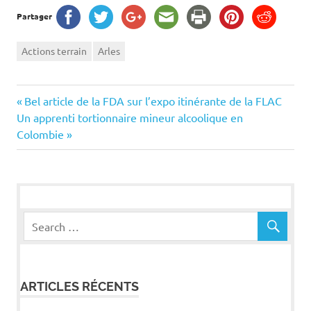
Partager
Actions terrain
Arles
Navigation
Previous
Bel article de la FDA sur l’expo itinérante de la FLAC
Next
Post:
Un apprenti tortionnaire mineur alcoolique en
de
Post:
Colombie
l’article
ARTICLES RÉCENTS