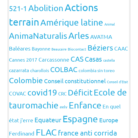
Actions
Abolition
521-1
terrain
Amérique latine
Animal
Arles
AnimaNaturalis
AVATMA
Béziers
Baléares
CAAC
Bayonne
Beaucaire
Biocontact
CAS
Casas
Carcassonne
Cannes 2017
castella
COLBAC
cazarrata
charollois
colombia sin toreo
Colombie
Conseil constitutionnel
Conseil d'Etat
covid19
Ecole de
Déficit
COVAC
CRC
Enfance
tauromachie
En quel
eelv
Espagne
Equateur
Europe
état j'erre
FLAC
france anti corrida
Ferdinand