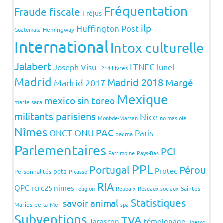
Fréquentation
Fraude fiscale
Fréjus
ilp
Huffington Post
Guatemala
Hemingway
International
Intox culturelle
Jalabert
LTNEC
Joseph Visu
lunel
L214
Livres
Madrid
Madrid 2018
Margé
Madrid 2017
Mexique
mexico sin toreo
marie sara
militants parisiens
Nice
Mont-de-Marsan
no mas olé
Nîmes
PAC
ONCT
ONU
Paris
pacma
Parlementaires
PCI
Patrimoine
Pays-Bas
PPL
Portugal
Pérou
Protec
peta
Personnalités
Picasso
RIA
QPC
rcrc25 nimes
religion
Roubaix
Réseaux sociaux
Saintes-
Statistiques
savoir animal
Maries-de-la-Mer
spa
Subventions
TVA
Tarascon
témoignage
Unesco