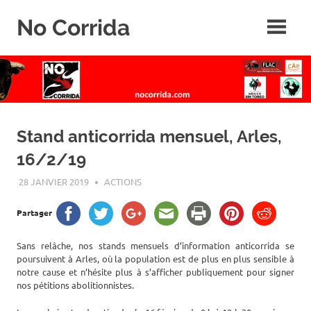
Skip
No Corrida
to
content
Abolition
de
la
corrida
Stand anticorrida mensuel, Arles,
16/2/19
28 JANVIER 2019
ROGER LAHANA
ACTIONS
Partager
Sans relâche, nos stands mensuels d’information anticorrida se
poursuivent à Arles, où la population est de plus en plus sensible à
notre cause et n’hésite plus à s’afficher publiquement pour signer
nos pétitions abolitionnistes.