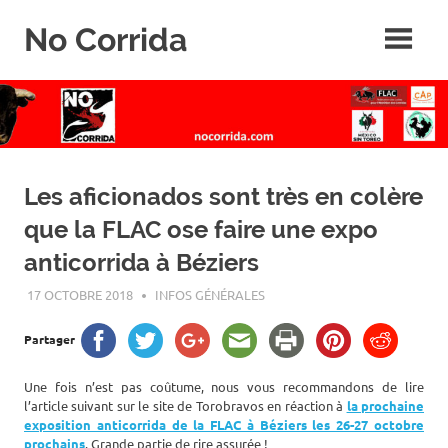
Skip
No Corrida
to
content
Abolition
de
la
corrida
Les aficionados sont très en colère
que la FLAC ose faire une expo
anticorrida à Béziers
17 OCTOBRE 2018
ROGER LAHANA
INFOS GÉNÉRALES
Partager
Une fois n’est pas coûtume, nous vous recommandons de lire
l’article suivant sur le site de Torobravos en réaction à
la prochaine
exposition anticorrida de la FLAC à Béziers les 26-27 octobre
prochains
. Grande partie de rire assurée !