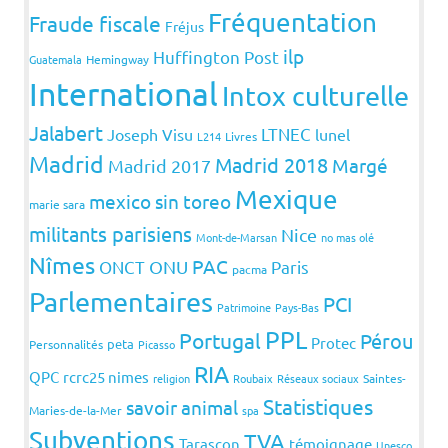
Fréquentation
Fraude fiscale
Fréjus
ilp
Huffington Post
Guatemala
Hemingway
International
Intox culturelle
Jalabert
LTNEC
Joseph Visu
lunel
L214
Livres
Madrid
Madrid 2018
Margé
Madrid 2017
Mexique
mexico sin toreo
marie sara
militants parisiens
Nice
Mont-de-Marsan
no mas olé
Nîmes
PAC
ONCT
ONU
Paris
pacma
Parlementaires
PCI
Patrimoine
Pays-Bas
PPL
Portugal
Pérou
Protec
peta
Personnalités
Picasso
RIA
QPC
rcrc25 nimes
religion
Roubaix
Réseaux sociaux
Saintes-
Statistiques
savoir animal
Maries-de-la-Mer
spa
Subventions
TVA
Tarascon
témoignage
Unesco