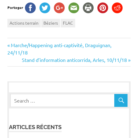
Partager
Actions terrain
Béziers
FLAC
Navigation
Previous
Marche/Happening anti-captivité, Draguignan,
Post:
24/11/18
de
Next
Stand d’information anticorrida, Arles, 10/11/18
Post:
l’article
ARTICLES RÉCENTS