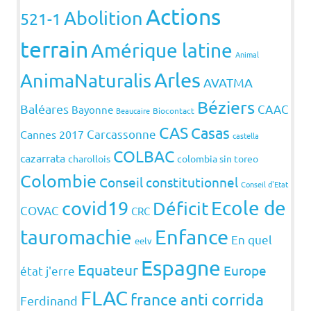
Actions
Abolition
521-1
terrain
Amérique latine
Animal
Arles
AnimaNaturalis
AVATMA
Béziers
Baléares
CAAC
Bayonne
Beaucaire
Biocontact
CAS
Casas
Carcassonne
Cannes 2017
castella
COLBAC
cazarrata
charollois
colombia sin toreo
Colombie
Conseil constitutionnel
Conseil d'Etat
covid19
Ecole de
Déficit
COVAC
CRC
Enfance
tauromachie
En quel
eelv
Espagne
Equateur
Europe
état j'erre
FLAC
france anti corrida
Ferdinand