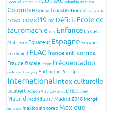
COLBAC
cazarrata
charollois
colombia sin toreo
Colombie
Conseil constitutionnel
Conseil d'Etat
covid19
Ecole de
Déficit
COVAC
CRC
Enfance
tauromachie
En quel
eelv
Espagne
Equateur
Europe
état j'erre
FLAC
france anti corrida
Ferdinand
Fréquentation
Fraude fiscale
Fréjus
ilp
Huffington Post
Guatemala
Hemingway
International
Intox culturelle
Jalabert
LTNEC
Joseph Visu
lunel
L214
Livres
Madrid
Madrid 2018
Margé
Madrid 2017
Mexique
mexico sin toreo
marie sara