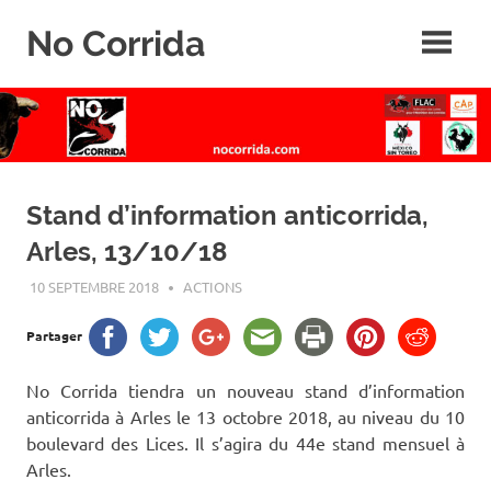
Skip
No Corrida
to
content
Abolition
de
la
corrida
Stand d’information anticorrida,
Arles, 13/10/18
10 SEPTEMBRE 2018
ROGER LAHANA
ACTIONS
Partager
No Corrida tiendra un nouveau stand d’information
anticorrida à Arles le 13 octobre 2018, au niveau du 10
boulevard des Lices. Il s’agira du 44e stand mensuel à
Arles.