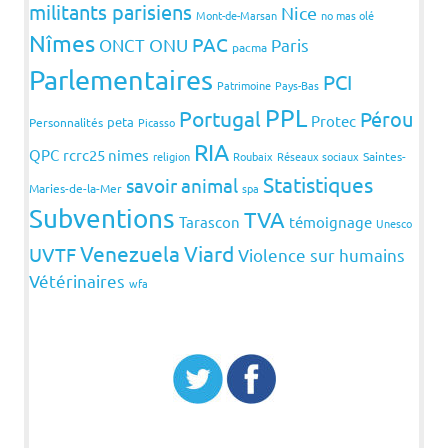
militants parisiens
Nice
Mont-de-Marsan
no mas olé
Nîmes
PAC
ONCT
ONU
Paris
pacma
Parlementaires
PCI
Patrimoine
Pays-Bas
PPL
Portugal
Pérou
Protec
peta
Personnalités
Picasso
RIA
QPC
rcrc25 nimes
religion
Roubaix
Réseaux sociaux
Saintes-
Statistiques
savoir animal
Maries-de-la-Mer
spa
Subventions
TVA
Tarascon
témoignage
Unesco
Venezuela
Viard
UVTF
Violence sur humains
Vétérinaires
wfa