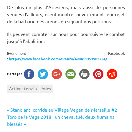
De plus en plus d’Arlésiens, mais aussi de personnes
venues d’ailleurs, osent montrer ouvertement leur rejet
de la barbarie des arènes en signant nos pétitions.
Ils peuvent compter sur nous pour poursuivre le combat
jusqu’à l’abolition.
Evénement Facebook
:
https://www.facebook.com/events/498411353902724/
Partager
Actions terrain
Arles
Navigation
Previous
Stand anti corrida au Village Vegan de Marseille #2
Next
Post:
Toro de la Vega 2018 : un cheval tué, deux humains
de
Post:
blessés