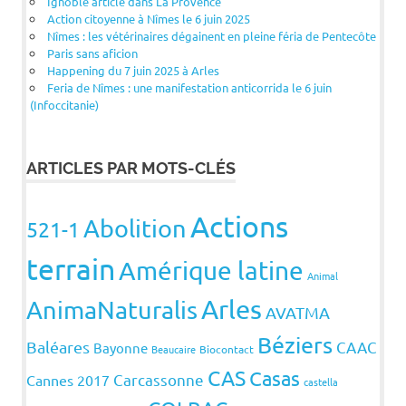
Ignoble article dans La Provence
Action citoyenne à Nîmes le 6 juin 2025
Nîmes : les vétérinaires dégainent en pleine féria de Pentecôte
Paris sans aficion
Happening du 7 juin 2025 à Arles
Feria de Nîmes : une manifestation anticorrida le 6 juin
(Infoccitanie)
ARTICLES PAR MOTS-CLÉS
Actions
Abolition
521-1
terrain
Amérique latine
Animal
Arles
AnimaNaturalis
AVATMA
Béziers
Baléares
CAAC
Bayonne
Beaucaire
Biocontact
CAS
Casas
Carcassonne
Cannes 2017
castella