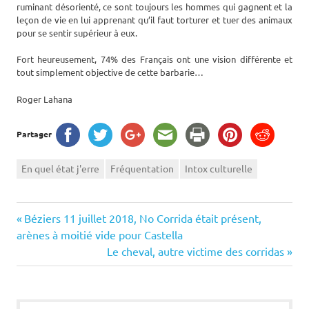
ruminant désorienté, ce sont toujours les hommes qui gagnent et la
leçon de vie en lui apprenant qu’il faut torturer et tuer des animaux
pour se sentir supérieur à eux.
Fort heureusement, 74% des Français ont une vision différente et
tout simplement objective de cette barbarie…
Roger Lahana
Partager
En quel état j'erre
Fréquentation
Intox culturelle
Navigation
Previous
Béziers 11 juillet 2018, No Corrida était présent,
Post:
arènes à moitié vide pour Castella
de
Next
Le cheval, autre victime des corridas
Post:
l’article