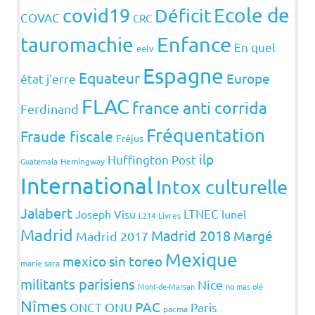
covid19
Ecole de
Déficit
COVAC
CRC
Enfance
tauromachie
En quel
eelv
Espagne
Equateur
Europe
état j'erre
FLAC
france anti corrida
Ferdinand
Fréquentation
Fraude fiscale
Fréjus
ilp
Huffington Post
Guatemala
Hemingway
International
Intox culturelle
Jalabert
LTNEC
Joseph Visu
lunel
L214
Livres
Madrid
Madrid 2018
Margé
Madrid 2017
Mexique
mexico sin toreo
marie sara
militants parisiens
Nice
Mont-de-Marsan
no mas olé
Nîmes
PAC
ONCT
ONU
Paris
pacma