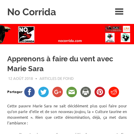
Skip
No Corrida
to
content
Abolition
de
la
corrida
Apprenons à faire du vent avec
Marie Sara
12 AOÛT 2018
ROGER LAHANA
ARTICLES DE FOND
Partager
Cette pauvre Marie Sara ne sait décidément plus quoi faire pour
qu’on parle d’elle et de son nouveau joujou, la « Culture taurine en
mouvement ». Rien que cette dénomination, déjà, ça met dans
l’ambiance :