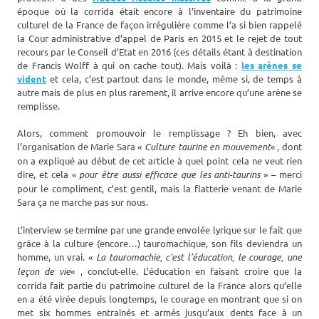
époque où la corrida était encore à l’inventaire du patrimoine
culturel de la France de façon irrégulière comme l’a si bien rappelé
la Cour administrative d’appel de Paris en 2015 et le rejet de tout
recours par le Conseil d’Etat en 2016 (ces détails étant à destination
de Francis Wolff à qui on cache tout). Mais voilà :
les arènes se
vident
et cela, c’est partout dans le monde, même si, de temps à
autre mais de plus en plus rarement, il arrive encore qu’une arène se
remplisse.
Alors, comment promouvoir le remplissage ? Eh bien, avec
l’organisation de Marie Sara «
Culture taurine en mouvement
« , dont
on a expliqué au début de cet article à quel point cela ne veut rien
dire, et cela «
pour être aussi efficace que les anti-taurins
» – merci
pour le compliment, c’est gentil, mais la flatterie venant de Marie
Sara ça ne marche pas sur nous.
L’interview se termine par une grande envolée lyrique sur le fait que
grâce à la culture (encore…) tauromachique, son fils deviendra un
homme, un vrai. «
La tauromachie, c’est l’éducation, le courage, une
leçon de vie
« , conclut-elle. L’éducation en faisant croire que la
corrida fait partie du patrimoine culturel de la France alors qu’elle
en a été virée depuis longtemps, le courage en montrant que si on
met six hommes entraînés et armés jusqu’aux dents face à un