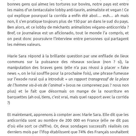
bonnes gens qui aimez les tortures sur bovins, notre pays est entre
les mains d’un tentaculaire lobby anti-taurin, animaliste et vegan ! Ce
qui explique pourquoi la corrida a enfin été abol… euh… ah mais
non, il s’en pratique toujours plus de 150 par an dans le sud du pays.
Ben alors, et ce lobby de méchants animalistes végano-anticorrida ?
Bref, ce journaleux est un aficionado, tout le monde l’a compris, et
on peut donc poursuivre l’interview entre personnes qui partagent
les mêmes valeurs.
Marie Sara répond à la brillante question par une enfilade de lieux
communs sur la puissance des réseaux sociaux (non ? si), la
manipulation des braves gens (elle n’a pas réussi à placer « fake
news », on le lui souffle pour la prochaine fois), une phrase fumeuse
sur l’exode rural qui a introduit «
un rapport transgressif de la place
de l’homme vis-à-vis de l’animal
» (vous ne comprenez pas ? nous non
plus) et le fait que désormais on mange de la nourriture en
barquettes (ah oui, tiens, c’est vrai, mais quel rapport avec la corrida
?)
Et maintenant, apprenons à compter avec Marie Sara. Elle dit que les
anticorrida sont au nombre de 200 000 en France (elle ne dit pas
d’où elle sort ce chiffre). Or, deux sondages successifs réalisés ces
derniers mois par l’Ifop établissent que 74% des Français souhaitent