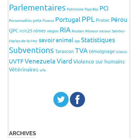
Parlementaires
PCI
Patrimoine
Pays-Bas
PPL
Portugal
Pérou
Protec
peta
Personnalités
Picasso
RIA
QPC
rcrc25 nimes
religion
Roubaix
Réseaux sociaux
Saintes-
Statistiques
savoir animal
Maries-de-la-Mer
spa
Subventions
TVA
Tarascon
témoignage
Unesco
Venezuela
Viard
UVTF
Violence sur humains
Vétérinaires
wfa
ARCHIVES