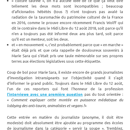
« culture taurine », on n’a aucune idée de ce que ça veut dire
tellement les deux mots sont incompatibles ; beaucoup
d’aficionados hébétés (tous ?) n’ont toujours pas avalé la
radiation de la tauromachie du patrimoine culturel de la France
en 2016, comme le prouve encore récemment Francis Wolff qui
dit le contraire dans le Midi Libre du 12 août 2018, soit parce qu’il
n’en a toujours pas été informé deux ans plus tard, soit parce
qu’il est un menteur, soit les deux.
et « en mouvement », c’est probablement parce que « en marche »
était déjà pris et que cela rappelle de douloureux souvenirs à
Marie Sara qui s’était pris une taule mémorable sur ses propres
terres aux élections législatives sous cette étiquette.
Coup de bol pour Marie Sara, il existe encore de grands journalistes
d’investigation intransigeants sur l’objectivité quand il s’agit
d’informer le grand public. Toujours dans le Midi Libre du 12 août,
l’un de ces reporters qui font l’honneur de la profession
l’interviewe avec une première question
pas du tout orientée :
«
Comment expliquer cette montée en puissance médiatique du
lobbying des anti-taurin, animalistes et vegans ?
«
Cette entrée en matière du journaliste (anonyme, il doit être
modeste) doit absolument être ajoutée au programme des écoles
de journalisme dans la catégorie « servir la soupe ». Tremblez,