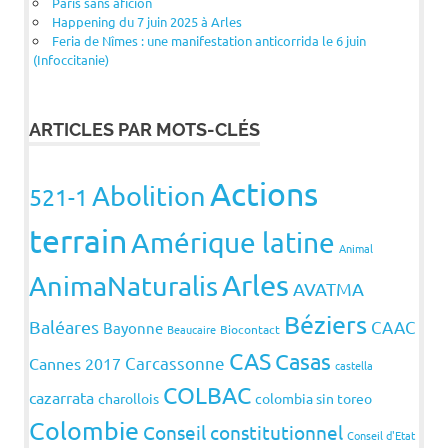
Paris sans aficion
Happening du 7 juin 2025 à Arles
Feria de Nîmes : une manifestation anticorrida le 6 juin
(Infoccitanie)
ARTICLES PAR MOTS-CLÉS
Actions
Abolition
521-1
terrain
Amérique latine
Animal
Arles
AnimaNaturalis
AVATMA
Béziers
Baléares
CAAC
Bayonne
Beaucaire
Biocontact
CAS
Casas
Carcassonne
Cannes 2017
castella
COLBAC
cazarrata
charollois
colombia sin toreo
Colombie
Conseil constitutionnel
Conseil d'Etat