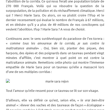
l’abolition de la corrida. Ce qui nous ferait une population totale de
270 000 Français. Voilà qui va résoudre la question de la
surpopulation, de la pollution et du réchauffement climatique. Merci
qui ? Merci Marie Sara. Ou alors, on va plutôt croire l’Ifop et le
dernier recensement qui évalue le nombre de Français à 67 millions,
et en déduire qu’il y a plus de 49 millions de nos concitoyens qui
veulent l’abolition. Ifop ? Marie Sara ? A vous de choisir.
Continuons avec le sens surdéveloppé du paradoxe de l’ex-torera :
«
comme tous les amoureux de la corrida, je suis contre la
maltraitance animale
« . Oui, bien sûr, planter des piques, des
harpons, des épées et des poignards dans un taureau pendant vingt
minutes d’affilée, c’est montrer à quel point on est contre la
maltraitance animale. Remettons cette photo qui montre l’immense
empathie de Marie Sara pour un taureau qu’elle a massacré lors
d’une de ses multiples corridas :
Tout l’amour qu’elle ressent pour ce taureau se lit sur son visage.
D’ailleurs, elle va définir ce qu’est, selon elle, «
le vrai bien-être
animal
» : élever des vaches et des taureaux de façon «
écologique
»
(?) pour les conduire à l’abattoir, avec un crochet par les arènes pour