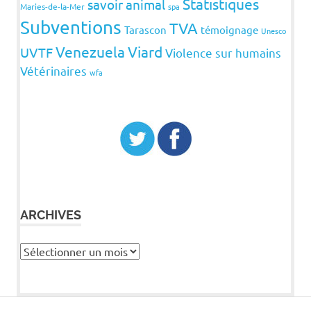
Statistiques
savoir animal
Maries-de-la-Mer
spa
Subventions
TVA
Tarascon
témoignage
Unesco
Venezuela
Viard
UVTF
Violence sur humains
Vétérinaires
wfa
ARCHIVES
Archives