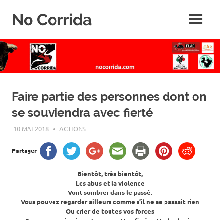
Skip
No Corrida
to
content
Abolition
de
la
corrida
Faire partie des personnes dont on
se souviendra avec fierté
10 MAI 2018
ROGER LAHANA
ACTIONS
Partager
Bientôt, très bientôt,
Les abus et la violence
Vont sombrer dans le passé.
Vous pouvez regarder ailleurs comme s’il ne se passait rien
Ou crier de toutes vos forces