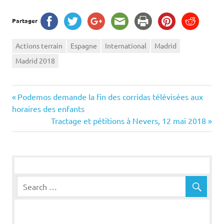
Partager
Actions terrain
Espagne
International
Madrid
Madrid 2018
Navigation
Previous
Podemos demande la fin des corridas télévisées aux
Post:
horaires des enfants
de
Next
Tractage et pétitions à Nevers, 12 mai 2018
Post:
l’article