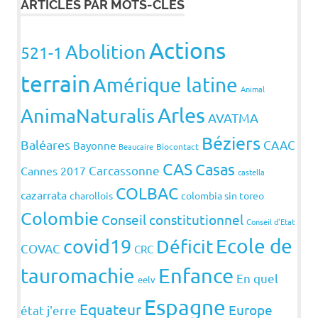
ARTICLES PAR MOTS-CLÉS
Actions
Abolition
521-1
terrain
Amérique latine
Animal
Arles
AnimaNaturalis
AVATMA
Béziers
Baléares
CAAC
Bayonne
Beaucaire
Biocontact
CAS
Casas
Carcassonne
Cannes 2017
castella
COLBAC
cazarrata
charollois
colombia sin toreo
Colombie
Conseil constitutionnel
Conseil d'Etat
covid19
Ecole de
Déficit
COVAC
CRC
Enfance
tauromachie
En quel
eelv
Espagne
Equateur
Europe
état j'erre