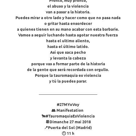
Pronto, muy pronto,
el abuso y la violencia
van a pasar a la historia.
Puedes mirar a otro lado y hacer como que no pasa nada
o gritar hasta ensordecer
a quienes tienen en su mano acabar con esta barbarie.
Vamos a seguir luchando hasta agotar nuestra fuerza
hasta el ultimo aliento,
hasta el último latido.
Así que saca pecho
y levanta la cabeza
porque vas a formar parte de la historia
de la gente que será recordada con orgullo.
Porque la tauromaquia es violencia
y tú la puedes parar.
________________________________
#27MYoVoy
‪👥 Manifestation ‬
‪🐂#TauromaquiaEsViolencia‬
‪📆Dimanche 27 mai‬ 2018
‪📍Puerta del Sol (Madrid)‬
‪🕚 11 h