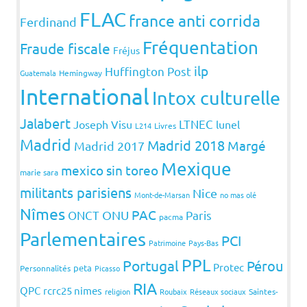
FLAC
france anti corrida
Ferdinand
Fréquentation
Fraude fiscale
Fréjus
ilp
Huffington Post
Guatemala
Hemingway
International
Intox culturelle
Jalabert
LTNEC
Joseph Visu
lunel
L214
Livres
Madrid
Madrid 2018
Margé
Madrid 2017
Mexique
mexico sin toreo
marie sara
militants parisiens
Nice
Mont-de-Marsan
no mas olé
Nîmes
PAC
ONCT
ONU
Paris
pacma
Parlementaires
PCI
Patrimoine
Pays-Bas
PPL
Portugal
Pérou
Protec
peta
Personnalités
Picasso
RIA
QPC
rcrc25 nimes
religion
Roubaix
Réseaux sociaux
Saintes-