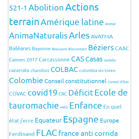
Actions
Abolition
521-1
terrain
Amérique latine
Animal
Arles
AnimaNaturalis
AVATMA
Béziers
Baléares
CAAC
Bayonne
Beaucaire
Biocontact
CAS
Casas
Carcassonne
Cannes 2017
castella
COLBAC
cazarrata
charollois
colombia sin toreo
Colombie
Conseil constitutionnel
Conseil d'Etat
covid19
Ecole de
Déficit
COVAC
CRC
Enfance
tauromachie
En quel
eelv
Espagne
Equateur
Europe
état j'erre
FLAC
france anti corrida
Ferdinand