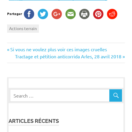
Partager
Actions terrain
Navigation
Previous
Si vous ne voulez plus voir ces images cruelles
Post:
Next
Tractage et pétition anticorrida Arles, 28 avril 2018
de
Post:
l’article
ARTICLES RÉCENTS