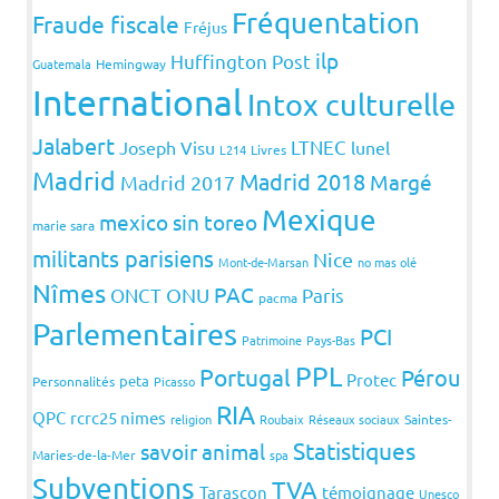
Fréquentation
Fraude fiscale
Fréjus
ilp
Huffington Post
Guatemala
Hemingway
International
Intox culturelle
Jalabert
LTNEC
Joseph Visu
lunel
L214
Livres
Madrid
Madrid 2018
Margé
Madrid 2017
Mexique
mexico sin toreo
marie sara
militants parisiens
Nice
Mont-de-Marsan
no mas olé
Nîmes
PAC
ONCT
ONU
Paris
pacma
Parlementaires
PCI
Patrimoine
Pays-Bas
PPL
Portugal
Pérou
Protec
peta
Personnalités
Picasso
RIA
QPC
rcrc25 nimes
religion
Roubaix
Réseaux sociaux
Saintes-
Statistiques
savoir animal
Maries-de-la-Mer
spa
Subventions
TVA
Tarascon
témoignage
Unesco