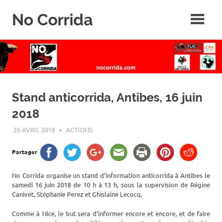
Skip
No Corrida
to
content
Abolition
de
la
corrida
Stand anticorrida, Antibes, 16 juin
2018
26 AVRIL 2018
ROGER LAHANA
ACTIONS
Partager
No Corrida organise un stand d’information anticorrida à Antibes le
samedi 16 juin 2018 de 10 h à 13 h, sous la supervision de Régine
Canivet, Stéphanie Perez et Ghislaine Lecocq.
Comme à Nice, le but sera d’informer encore et encore, et de faire