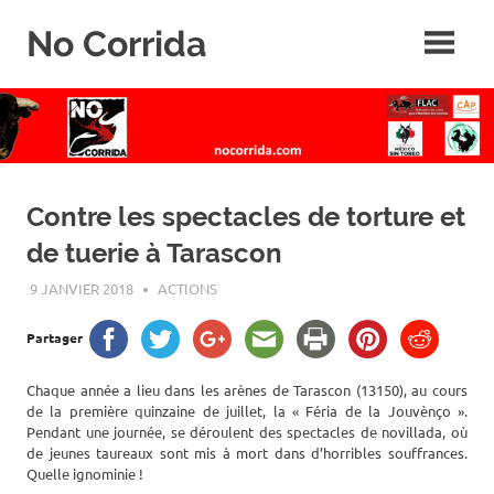
Skip
No Corrida
to
content
Abolition
de
la
corrida
Contre les spectacles de torture et
de tuerie à Tarascon
9 JANVIER 2018
ROGER LAHANA
ACTIONS
Partager
Chaque année a lieu dans les arènes de Tarascon (13150), au cours
de la première quinzaine de juillet, la « Féria de la Jouvènço ».
Pendant une journée, se déroulent des spectacles de novillada, où
de jeunes taureaux sont mis à mort dans d’horribles souffrances.
Quelle ignominie !