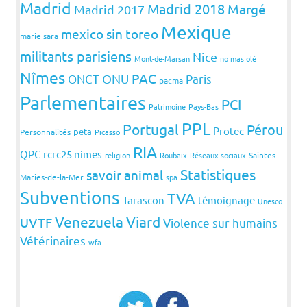
Madrid
Madrid 2018
Margé
Madrid 2017
Mexique
mexico sin toreo
marie sara
militants parisiens
Nice
Mont-de-Marsan
no mas olé
Nîmes
PAC
ONCT
ONU
Paris
pacma
Parlementaires
PCI
Patrimoine
Pays-Bas
PPL
Portugal
Pérou
Protec
peta
Personnalités
Picasso
RIA
QPC
rcrc25 nimes
religion
Roubaix
Réseaux sociaux
Saintes-
Statistiques
savoir animal
Maries-de-la-Mer
spa
Subventions
TVA
Tarascon
témoignage
Unesco
Venezuela
Viard
UVTF
Violence sur humains
Vétérinaires
wfa