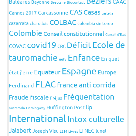
Béziers
Baléares
CAAC
Bayonne
Beaucaire
Biocontact
CAS
Casas
Carcassonne
Cannes 2017
castella
COLBAC
cazarrata
charollois
colombia sin toreo
Colombie
Conseil constitutionnel
Conseil d'Etat
covid19
Ecole de
Déficit
COVAC
CRC
Enfance
tauromachie
En quel
eelv
Espagne
Equateur
Europe
état j'erre
FLAC
france anti corrida
Ferdinand
Fréquentation
Fraude fiscale
Fréjus
ilp
Huffington Post
Guatemala
Hemingway
International
Intox culturelle
Jalabert
LTNEC
Joseph Visu
lunel
L214
Livres