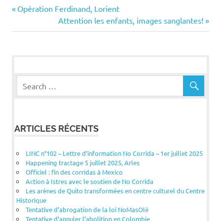
Navigation
Previous
Opération Ferdinand, Lorient
Post:
Next
Attention les enfants, images sanglantes!
de
Post:
l’article
ARTICLES RÉCENTS
LINC n°102 – Lettre d’information No Corrida – 1er juillet 2025
Happening tractage 5 juillet 2025, Arles
Officiel : fin des corridas à Mexico
Action à Istres avec le soutien de No Corrida
Les arènes de Quito transformées en centre culturel du Centre
Historique
Tentative d’abrogation de la loi NoMasOlé
Tentative d’annuler l’abolition en Colombie