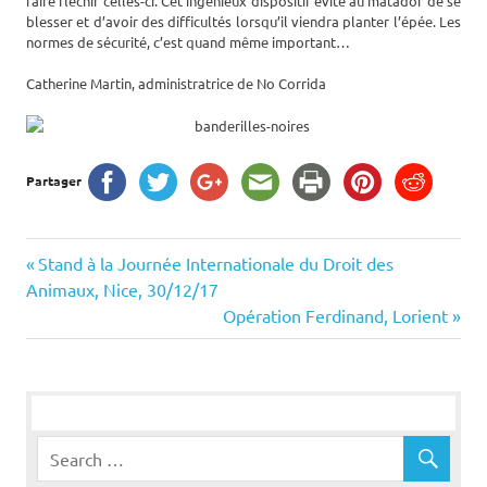
faire fléchir celles-ci. Cet ingénieux dispositif évite au matador de se
blesser et d’avoir des difficultés lorsqu’il viendra planter l’épée. Les
normes de sécurité, c’est quand même important…
Catherine Martin, administratrice de No Corrida
Partager
Navigation
Previous
Stand à la Journée Internationale du Droit des
Post:
Animaux, Nice, 30/12/17
de
Next
Opération Ferdinand, Lorient
Post:
l’article