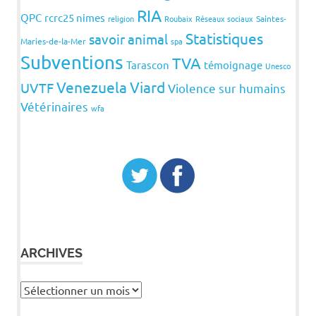
RIA
QPC
rcrc25 nimes
religion
Roubaix
Réseaux sociaux
Saintes-
Statistiques
savoir animal
Maries-de-la-Mer
spa
Subventions
TVA
Tarascon
témoignage
Unesco
Venezuela
Viard
UVTF
Violence sur humains
Vétérinaires
wfa
ARCHIVES
Archives