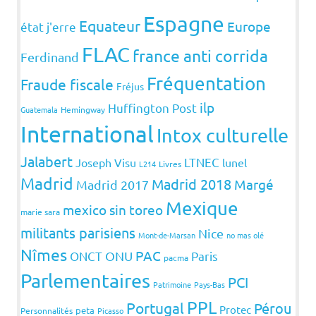
Espagne
Equateur
Europe
état j'erre
FLAC
france anti corrida
Ferdinand
Fréquentation
Fraude fiscale
Fréjus
ilp
Huffington Post
Guatemala
Hemingway
International
Intox culturelle
Jalabert
LTNEC
Joseph Visu
lunel
L214
Livres
Madrid
Madrid 2018
Margé
Madrid 2017
Mexique
mexico sin toreo
marie sara
militants parisiens
Nice
Mont-de-Marsan
no mas olé
Nîmes
PAC
ONCT
ONU
Paris
pacma
Parlementaires
PCI
Patrimoine
Pays-Bas
PPL
Portugal
Pérou
Protec
peta
Personnalités
Picasso