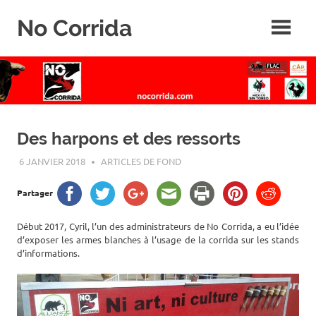
Skip
No Corrida
to
content
Abolition
de
la
corrida
Des harpons et des ressorts
6 JANVIER 2018
ROGER LAHANA
ARTICLES DE FOND
Partager
Début 2017, Cyril, l’un des administrateurs de No Corrida, a eu l’idée
d’exposer les armes blanches à l’usage de la corrida sur les stands
d’informations.