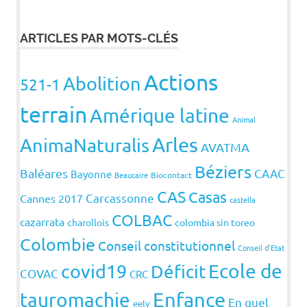
ARTICLES PAR MOTS-CLÉS
Actions
Abolition
521-1
terrain
Amérique latine
Animal
Arles
AnimaNaturalis
AVATMA
Béziers
Baléares
CAAC
Bayonne
Beaucaire
Biocontact
CAS
Casas
Carcassonne
Cannes 2017
castella
COLBAC
cazarrata
charollois
colombia sin toreo
Colombie
Conseil constitutionnel
Conseil d'Etat
covid19
Ecole de
Déficit
COVAC
CRC
Enfance
tauromachie
En quel
eelv