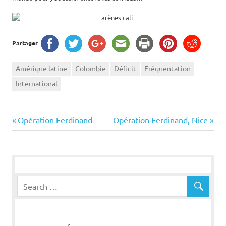
Partager
Amérique latine
Colombie
Déficit
Fréquentation
International
Navigation
Previous
Next
Opération Ferdinand
Opération Ferdinand, Nice
Post:
Post:
de
l’article