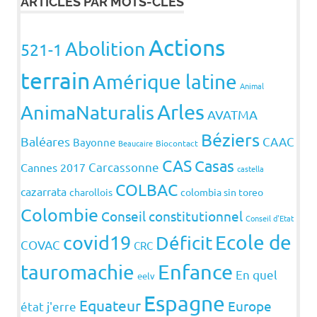
ARTICLES PAR MOTS-CLÉS
Actions
Abolition
521-1
terrain
Amérique latine
Animal
Arles
AnimaNaturalis
AVATMA
Béziers
Baléares
CAAC
Bayonne
Beaucaire
Biocontact
CAS
Casas
Carcassonne
Cannes 2017
castella
COLBAC
cazarrata
charollois
colombia sin toreo
Colombie
Conseil constitutionnel
Conseil d'Etat
covid19
Ecole de
Déficit
COVAC
CRC
Enfance
tauromachie
En quel
eelv
Espagne
Equateur
Europe
état j'erre