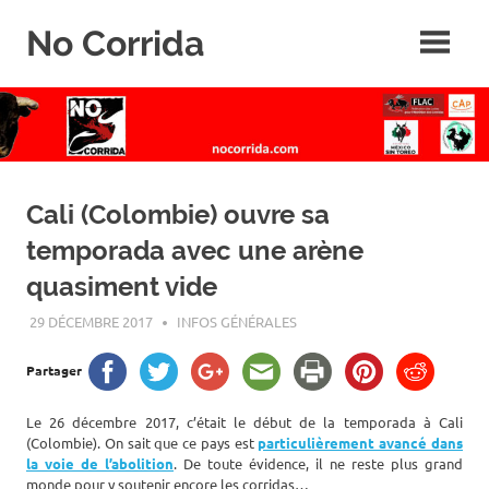
Skip
No Corrida
to
content
Abolition
de
la
corrida
Cali (Colombie) ouvre sa
temporada avec une arène
quasiment vide
29 DÉCEMBRE 2017
ROGER LAHANA
INFOS GÉNÉRALES
Partager
Le 26 décembre 2017, c’était le début de la temporada à Cali
(Colombie). On sait que ce pays est
particulièrement avancé dans
la voie de l’abolition
. De toute évidence, il ne reste plus grand
monde pour y soutenir encore les corridas…