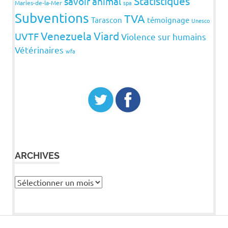
Statistiques
savoir animal
Maries-de-la-Mer
spa
Subventions
TVA
Tarascon
témoignage
Unesco
Venezuela
Viard
UVTF
Violence sur humains
Vétérinaires
wfa
ARCHIVES
Archives