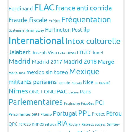
FLAC
france anti corrida
Ferdinand
Fréquentation
Fraude fiscale
Fréjus
ilp
Huffington Post
Guatemala
Hemingway
International
Intox culturelle
Jalabert
LTNEC
Joseph Visu
lunel
L214
Livres
Madrid
Madrid 2018
Margé
Madrid 2017
Mexique
mexico sin toreo
marie sara
militants parisiens
Nice
Mont-de-Marsan
no mas olé
Nîmes
PAC
ONCT
ONU
Paris
pacma
Parlementaires
PCI
Patrimoine
Pays-Bas
PPL
Portugal
Pérou
Protec
peta
Personnalités
Picasso
RIA
QPC
rcrc25 nimes
religion
Roubaix
Réseaux sociaux
Saintes-