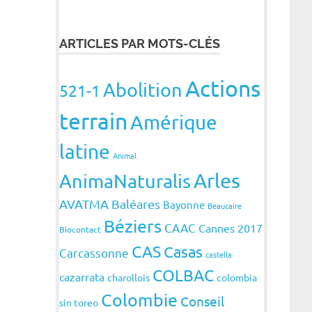
ARTICLES PAR MOTS-CLÉS
Actions
Abolition
521-1
terrain
Amérique
latine
Animal
Arles
AnimaNaturalis
AVATMA
Baléares
Bayonne
Beaucaire
Béziers
CAAC
Cannes 2017
Biocontact
CAS
Casas
Carcassonne
castella
COLBAC
cazarrata
charollois
colombia
Colombie
Conseil
sin toreo