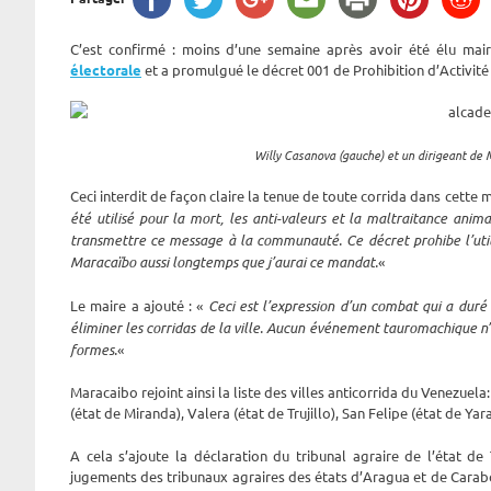
C’est confirmé : moins d’une semaine après avoir été élu ma
électorale
et a promulgué le décret 001 de Prohibition d’Activité
Willy Casanova (gauche) et un dirigeant de M
Ceci interdit de façon claire la tenue de toute corrida dans cette 
été utilisé pour la mort, les anti-valeurs et la maltraitance an
transmettre ce message à la communauté. Ce décret prohibe l’utili
Maracaïbo aussi longtemps que j’aurai ce mandat.
«
Le maire a ajouté : «
Ceci est l’expression d’un combat qui a duré
éliminer les corridas de la ville. Aucun événement tauromachique n’a
formes.
«
Maracaibo rejoint ainsi la liste des villes anticorrida du Venezuela:
(état de Miranda), Valera (état de Trujillo), San Felipe (état de Yar
A cela s’ajoute la déclaration du tribunal agraire de l’état de Tr
jugements des tribunaux agraires des états d’Aragua et de Carab