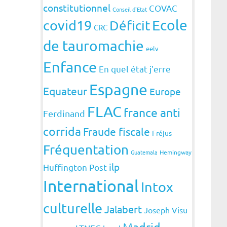
constitutionnel
COVAC
Conseil d'Etat
covid19
Ecole
Déficit
CRC
de tauromachie
eelv
Enfance
En quel état j'erre
Espagne
Equateur
Europe
FLAC
france anti
Ferdinand
corrida
Fraude fiscale
Fréjus
Fréquentation
Guatemala
Hemingway
ilp
Huffington Post
International
Intox
culturelle
Jalabert
Joseph Visu
Madrid