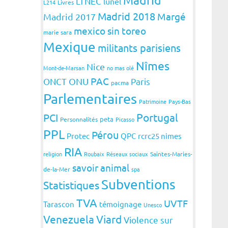
LTNEC
lunel
L214
Livres
Madrid 2018
Margé
Madrid 2017
mexico sin toreo
marie sara
Mexique
militants parisiens
Nîmes
Nice
Mont-de-Marsan
no mas olé
PAC
ONCT
ONU
Paris
pacma
Parlementaires
Patrimoine
Pays-Bas
Portugal
PCI
peta
Personnalités
Picasso
PPL
Pérou
Protec
QPC
rcrc25 nimes
RIA
religion
Roubaix
Réseaux sociaux
Saintes-Maries-
savoir animal
de-la-Mer
spa
Subventions
Statistiques
TVA
UVTF
Tarascon
témoignage
Unesco
Venezuela
Viard
Violence sur