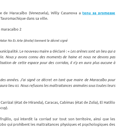
ire de Maracaïbo (Venezuela), Willy Casanova a
tenu sa promesse
 Tauromachique dans sa ville.
atar No Es Arte (droite) tiennent le décret signé
municipalité. Le nouveau maire a déclaré : «
Les arènes sont un lieu qui a
imale. Nous y avons connu des moments de haine et nous ne devons pas
sation de cette espace pour des corridas, il n’y en aura plus aucune à
 des années. J’ai signé ce décret en tant que maire de Maracaïbo pour
ura lieu ici. Nous refusons les maltraitances animales sous toutes leurs
 Carrizal (état de Miranda), Caracas, Cabimas (état de Zulia), El Hatillo
acuy).
ujillo, qui interdit la corriad sur tout son territoire, ainsi que les
obo qui prohibent les maltraitances physiques et psychologiques des