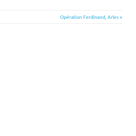
Next
Opération Ferdinand, Arles
Post: