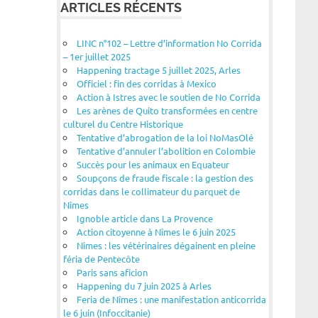
ARTICLES RÉCENTS
LINC n°102 – Lettre d’information No Corrida
– 1er juillet 2025
Happening tractage 5 juillet 2025, Arles
Officiel : fin des corridas à Mexico
Action à Istres avec le soutien de No Corrida
Les arènes de Quito transformées en centre
culturel du Centre Historique
Tentative d’abrogation de la loi NoMasOlé
Tentative d’annuler l’abolition en Colombie
Succès pour les animaux en Equateur
Soupçons de fraude fiscale : la gestion des
corridas dans le collimateur du parquet de
Nîmes
Ignoble article dans La Provence
Action citoyenne à Nîmes le 6 juin 2025
Nîmes : les vétérinaires dégainent en pleine
féria de Pentecôte
Paris sans aficion
Happening du 7 juin 2025 à Arles
Feria de Nîmes : une manifestation anticorrida
le 6 juin (Infoccitanie)