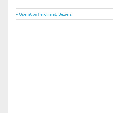
Navigation
Previous
Opération Ferdinand, Béziers
Post:
de
l’article