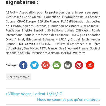
signataires :
ASPAS – Association pour la protection des animaux sauvages ;
C’est assez ; Code Animal ; Collectif pour l’Abolition de la Chasse à
Courre ; CRAC Europe ; 269 Life France ; FLAC (Fédération des Luttes
pour l’Abolition des Corridas) ; Fondation Assistance Aux Animaux ;
Fondation Brigitte Bardot ; 30 Millions d’Amis (Officiel) ; Fonds
international pour la protection des animaux – IFAW ; La Fondation
Droit Animal, Éthique et Sciences – LFDA ; Global Earth Keeper
France ;
No Corrida
; O.A.B.A. – Oeuvre d’Assistance aux Bêtes
d’Abattoirs ; One Voice ; PETA France ; Sea Shepherd France ; Société
Nationale pour la Défense des Animaux (SNDA) ; Welfarm
Partager
Actions terrain
Navigation
Previous
Village Vegan, Lorient 16/12/17
Post:
Next
Nous ne sommes pas qu’un numéro
de
Post: