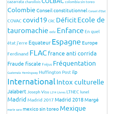
COLBAC
cazarrata
charollois
colombia sin toreo
Colombie
Conseil constitutionnel
Conseil d'Etat
covid19
Ecole de
Déficit
COVAC
CRC
Enfance
tauromachie
En quel
eelv
Espagne
Equateur
Europe
état j'erre
FLAC
france anti corrida
Ferdinand
Fréquentation
Fraude fiscale
Fréjus
ilp
Huffington Post
Guatemala
Hemingway
International
Intox culturelle
Jalabert
LTNEC
Joseph Visu
lunel
L214
Livres
Madrid
Madrid 2018
Margé
Madrid 2017
Mexique
mexico sin toreo
marie sara