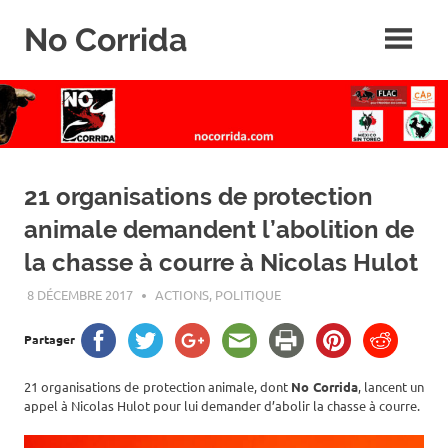
Skip
No Corrida
to
content
Abolition
de
la
corrida
21 organisations de protection
animale demandent l’abolition de
la chasse à courre à Nicolas Hulot
8 DÉCEMBRE 2017
ROGER LAHANA
ACTIONS
,
POLITIQUE
Partager
21 organisations de protection animale, dont
No Corrida
, lancent un
appel à Nicolas Hulot pour lui demander d’abolir la chasse à courre.