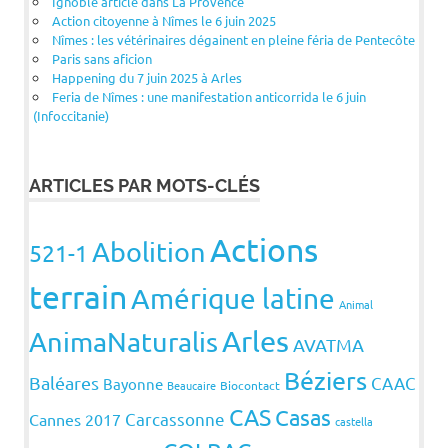
Ignoble article dans La Provence
Action citoyenne à Nîmes le 6 juin 2025
Nîmes : les vétérinaires dégainent en pleine féria de Pentecôte
Paris sans aficion
Happening du 7 juin 2025 à Arles
Feria de Nîmes : une manifestation anticorrida le 6 juin
(Infoccitanie)
ARTICLES PAR MOTS-CLÉS
Actions
Abolition
521-1
terrain
Amérique latine
Animal
Arles
AnimaNaturalis
AVATMA
Béziers
Baléares
CAAC
Bayonne
Beaucaire
Biocontact
CAS
Casas
Carcassonne
Cannes 2017
castella