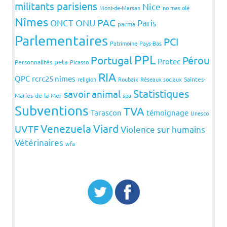
militants parisiens
Nice
Mont-de-Marsan
no mas olé
Nîmes
PAC
ONCT
ONU
Paris
pacma
Parlementaires
PCI
Patrimoine
Pays-Bas
PPL
Portugal
Pérou
Protec
peta
Personnalités
Picasso
RIA
QPC
rcrc25 nimes
religion
Roubaix
Réseaux sociaux
Saintes-
Statistiques
savoir animal
Maries-de-la-Mer
spa
Subventions
TVA
Tarascon
témoignage
Unesco
Venezuela
Viard
UVTF
Violence sur humains
Vétérinaires
wfa