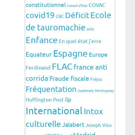
constitutionnel
COVAC
Conseil d'Etat
covid19
Ecole
Déficit
CRC
de tauromachie
eelv
Enfance
En quel état j'erre
Espagne
Equateur
Europe
FLAC
france anti
Ferdinand
corrida
Fraude fiscale
Fréjus
Fréquentation
Guatemala
Hemingway
ilp
Huffington Post
International
Intox
culturelle
Jalabert
Joseph Visu
Madrid