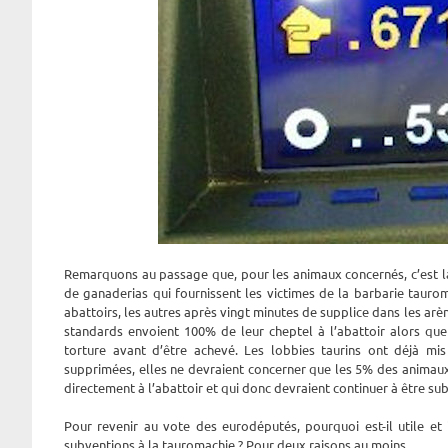
Remarquons au passage que, pour les animaux concernés, c’est la
de ganaderias qui fournissent les victimes de la barbarie tauro
abattoirs, les autres après vingt minutes de supplice dans les arè
standards envoient 100% de leur cheptel à l’abattoir alors que
torture avant d’être achevé. Les lobbies taurins ont déjà mis
supprimées, elles ne devraient concerner que les 5% des animaux
directement à l’abattoir et qui donc devraient continuer à être sub
Pour revenir au vote des eurodéputés, pourquoi est-il utile et
subventions à la tauromachie ? Pour deux raisons au moins.