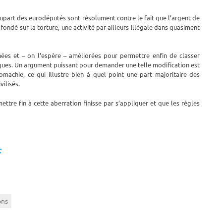
lupart des eurodéputés sont résolument contre le fait que l’argent de
ondé sur la torture, une activité par ailleurs illégale dans quasiment
nées et – on l’espère – améliorées pour permettre enfin de classer
ques. Un argument puissant pour demander une telle modification est
omachie, ce qui illustre bien à quel point une part majoritaire des
vilisés.
ttre fin à cette aberration finisse par s’appliquer et que les règles
C
ons