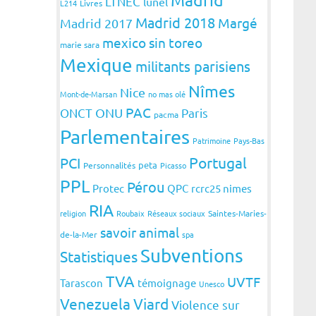
LTNEC
lunel
L214
Livres
Madrid 2018
Margé
Madrid 2017
mexico sin toreo
marie sara
Mexique
militants parisiens
Nîmes
Nice
Mont-de-Marsan
no mas olé
PAC
ONCT
ONU
Paris
pacma
Parlementaires
Patrimoine
Pays-Bas
Portugal
PCI
peta
Personnalités
Picasso
PPL
Pérou
Protec
QPC
rcrc25 nimes
RIA
religion
Roubaix
Réseaux sociaux
Saintes-Maries-
savoir animal
de-la-Mer
spa
Subventions
Statistiques
TVA
UVTF
Tarascon
témoignage
Unesco
Venezuela
Viard
Violence sur