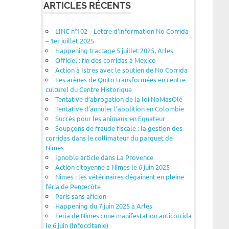
ARTICLES RÉCENTS
LINC n°102 – Lettre d’information No Corrida
– 1er juillet 2025
Happening tractage 5 juillet 2025, Arles
Officiel : fin des corridas à Mexico
Action à Istres avec le soutien de No Corrida
Les arènes de Quito transformées en centre
culturel du Centre Historique
Tentative d’abrogation de la loi NoMasOlé
Tentative d’annuler l’abolition en Colombie
Succès pour les animaux en Equateur
Soupçons de fraude fiscale : la gestion des
corridas dans le collimateur du parquet de
Nîmes
Ignoble article dans La Provence
Action citoyenne à Nîmes le 6 juin 2025
Nîmes : les vétérinaires dégainent en pleine
féria de Pentecôte
Paris sans aficion
Happening du 7 juin 2025 à Arles
Feria de Nîmes : une manifestation anticorrida
le 6 juin (Infoccitanie)