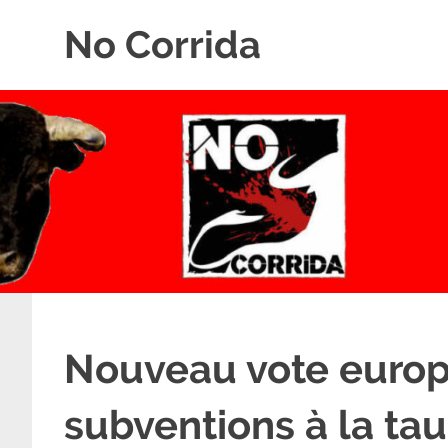
Skip
No Corrida
to
content
Abolition
de
la
corrida
Nouveau vote europ
subventions à la ta