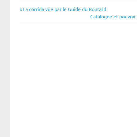
Navigation
Previous
La corrida vue par le Guide du Routard
Post:
Next
Catalogne et pouvoir 
de
Post:
l’article