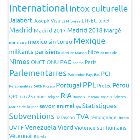
International
Intox culturelle
Jalabert
LTNEC
Joseph Visu
lunel
L214
Livres
Madrid
Madrid 2018
Margé
Madrid 2017
Mexique
mexico sin toreo
marie sara
militants parisiens
Nice
Mont-de-Marsan
no mas olé
Nîmes
PAC
ONCT
ONU
Paris
pacma
Parlementaires
PCI
Patrimoine
Pays-Bas
PPL
Portugal
Pérou
Protec
peta
Personnalités
Picasso
RIA
QPC
rcrc25 nimes
religion
Roubaix
Réseaux sociaux
Saintes-
Statistiques
savoir animal
Maries-de-la-Mer
spa
Subventions
TVA
Tarascon
témoignage
Unesco
Venezuela
Viard
UVTF
Violence sur humains
Vétérinaires
wfa