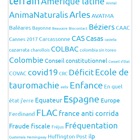
terrain
Amérique latine
Animal
Arles
AnimaNaturalis
AVATMA
Béziers
Baléares
CAAC
Bayonne
Beaucaire
Biocontact
CAS
Casas
Carcassonne
Cannes 2017
castella
COLBAC
cazarrata
charollois
colombia sin toreo
Colombie
Conseil constitutionnel
Conseil d'Etat
covid19
Ecole de
Déficit
COVAC
CRC
Enfance
tauromachie
En quel
eelv
Espagne
Equateur
Europe
état j'erre
FLAC
france anti corrida
Ferdinand
Fréquentation
Fraude fiscale
Fréjus
ilp
Huffington Post
Guatemala
Hemingway