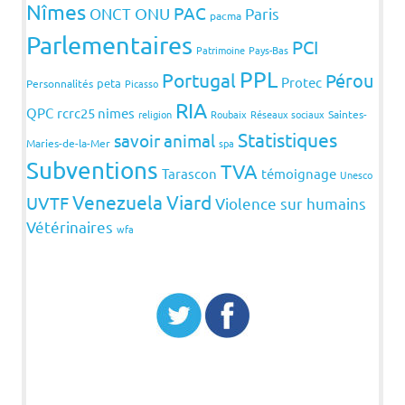
Nîmes
PAC
ONCT
ONU
Paris
pacma
Parlementaires
PCI
Patrimoine
Pays-Bas
PPL
Portugal
Pérou
Protec
peta
Personnalités
Picasso
RIA
QPC
rcrc25 nimes
religion
Roubaix
Réseaux sociaux
Saintes-
Statistiques
savoir animal
Maries-de-la-Mer
spa
Subventions
TVA
Tarascon
témoignage
Unesco
Venezuela
Viard
UVTF
Violence sur humains
Vétérinaires
wfa