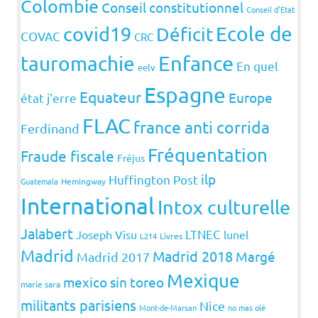
Colombie
Conseil constitutionnel
Conseil d'Etat
covid19
Ecole de
Déficit
COVAC
CRC
Enfance
tauromachie
En quel
eelv
Espagne
Equateur
Europe
état j'erre
FLAC
france anti corrida
Ferdinand
Fréquentation
Fraude fiscale
Fréjus
ilp
Huffington Post
Guatemala
Hemingway
International
Intox culturelle
Jalabert
LTNEC
Joseph Visu
lunel
L214
Livres
Madrid
Madrid 2018
Margé
Madrid 2017
Mexique
mexico sin toreo
marie sara
militants parisiens
Nice
Mont-de-Marsan
no mas olé