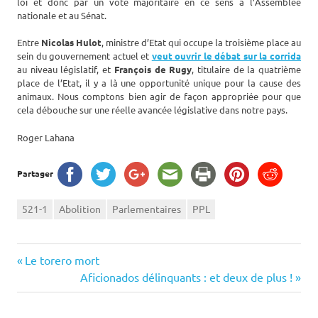
loi et donc par un vote majoritaire en ce sens à l’Assemblée
nationale et au Sénat.
Entre
Nicolas Hulot
, ministre d’Etat qui occupe la troisième place au
sein du gouvernement actuel et
veut ouvrir le débat sur la corrida
au niveau législatif, et
François de Rugy
, titulaire de la quatrième
place de l’Etat, il y a là une opportunité unique pour la cause des
animaux. Nous comptons bien agir de façon appropriée pour que
cela débouche sur une réelle avancée législative dans notre pays.
Roger Lahana
Partager
521-1
Abolition
Parlementaires
PPL
Navigation
Previous
Le torero mort
Post:
Next
Aficionados délinquants : et deux de plus !
de
Post: