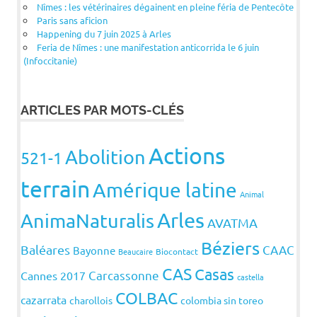
Nîmes : les vétérinaires dégainent en pleine féria de Pentecôte
Paris sans aficion
Happening du 7 juin 2025 à Arles
Feria de Nîmes : une manifestation anticorrida le 6 juin
(Infoccitanie)
ARTICLES PAR MOTS-CLÉS
Actions
Abolition
521-1
terrain
Amérique latine
Animal
Arles
AnimaNaturalis
AVATMA
Béziers
Baléares
CAAC
Bayonne
Beaucaire
Biocontact
CAS
Casas
Carcassonne
Cannes 2017
castella
COLBAC
cazarrata
charollois
colombia sin toreo