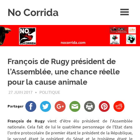
Skip
No Corrida
to
content
Abolition
de
la
corrida
François de Rugy président de
l’Assemblée, une chance réelle
pour la cause animale
27 JUIN 2017
ROGER LAHANA
POLITIQUE
Partager
François de Rugy
vient d’être élu président de l’Assemblée
nationale. Cela fait de lui le quatrième personnage de l’Etat dans
l’ordre protocolaire (le premier étant le président de la République,
le second étant le président du Sénat et le troisième étant le