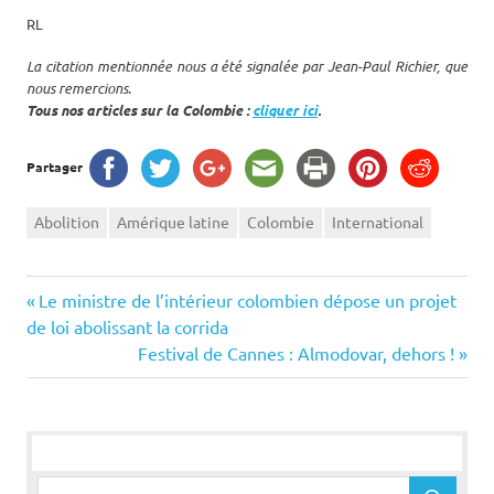
RL
La citation mentionnée nous a été signalée par Jean-Paul Richier, que
nous remercions.
Tous nos articles sur la Colombie :
cliquer ici
.
Partager
Abolition
Amérique latine
Colombie
International
Navigation
Previous
Le ministre de l’intérieur colombien dépose un projet
Post:
de loi abolissant la corrida
de
Next
Festival de Cannes : Almodovar, dehors !
Post:
l’article