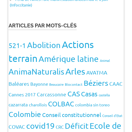
(Infoccitanie)
ARTICLES PAR MOTS-CLÉS
Actions
Abolition
521-1
terrain
Amérique latine
Animal
Arles
AnimaNaturalis
AVATMA
Béziers
Baléares
CAAC
Bayonne
Beaucaire
Biocontact
CAS
Casas
Carcassonne
Cannes 2017
castella
COLBAC
cazarrata
charollois
colombia sin toreo
Colombie
Conseil constitutionnel
Conseil d'Etat
covid19
Ecole de
Déficit
COVAC
CRC