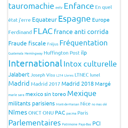
Enfance
tauromachie
En quel
eelv
Espagne
Equateur
Europe
état j'erre
FLAC
france anti corrida
Ferdinand
Fréquentation
Fraude fiscale
Fréjus
ilp
Huffington Post
Guatemala
Hemingway
International
Intox culturelle
Jalabert
LTNEC
Joseph Visu
lunel
L214
Livres
Madrid
Madrid 2018
Margé
Madrid 2017
Mexique
mexico sin toreo
marie sara
militants parisiens
Nice
Mont-de-Marsan
no mas olé
Nîmes
PAC
ONCT
ONU
Paris
pacma
Parlementaires
PCI
Patrimoine
Pays-Bas