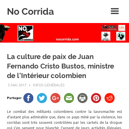
Skip
No Corrida
to
content
Abolition
de
la
corrida
La culture de paix de Juan
Fernando Cristo Bustos, ministre
de l’Intérieur colombien
5 MAI 2017
ROGER LAHANA
INFOS GÉNÉRALES
Partager
Le combat des militants colombiens contre la tauromachie est
d’autant plus admirable que, dans ce pays miné par la violence, les
corridas sont très souvent contrôlées par les cartels de la drogue
qui s’en servent pour blanchir l’argent de leurs activités illégales.