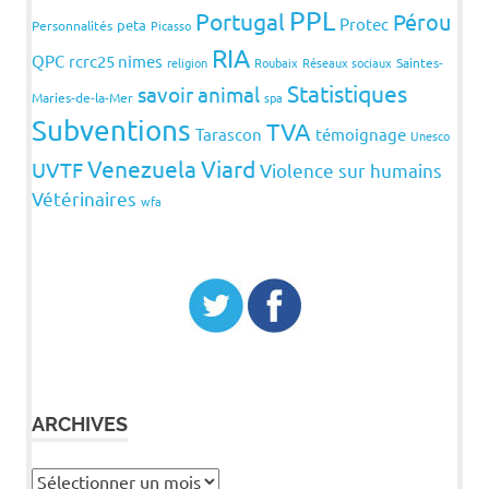
PPL
Portugal
Pérou
Protec
peta
Personnalités
Picasso
RIA
QPC
rcrc25 nimes
religion
Roubaix
Réseaux sociaux
Saintes-
Statistiques
savoir animal
Maries-de-la-Mer
spa
Subventions
TVA
Tarascon
témoignage
Unesco
Venezuela
Viard
UVTF
Violence sur humains
Vétérinaires
wfa
ARCHIVES
Archives