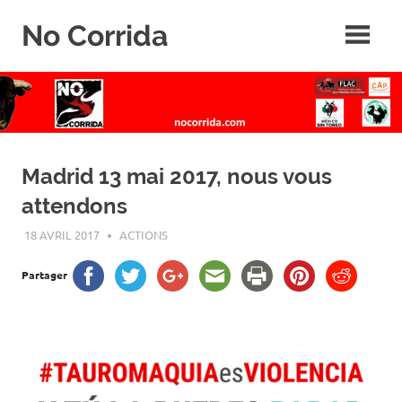
Skip
No Corrida
to
content
Abolition
de
la
corrida
Madrid 13 mai 2017, nous vous
attendons
18 AVRIL 2017
ROGER LAHANA
ACTIONS
Partager