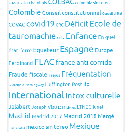
COLBAC
cazarrata
charollois
colombia sin toreo
Colombie
Conseil constitutionnel
Conseil d'Etat
covid19
Ecole de
Déficit
COVAC
CRC
Enfance
tauromachie
En quel
eelv
Espagne
Equateur
Europe
état j'erre
FLAC
france anti corrida
Ferdinand
Fréquentation
Fraude fiscale
Fréjus
ilp
Huffington Post
Guatemala
Hemingway
International
Intox culturelle
Jalabert
LTNEC
Joseph Visu
lunel
L214
Livres
Madrid
Madrid 2018
Margé
Madrid 2017
Mexique
mexico sin toreo
marie sara