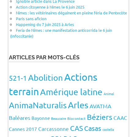
Ignoble article dans La Provence
Action citoyenne à Nîmes le 6 juin 2025
Nîmes : les vétérinaires dégainent en pleine féria de Pentecôte
Paris sans aficion
Happening du 7 juin 2025 à Arles
Feria de Nîmes : une manifestation anticorrida le 6 juin
(Infoccitanie)
ARTICLES PAR MOTS-CLÉS
Actions
Abolition
521-1
terrain
Amérique latine
Animal
Arles
AnimaNaturalis
AVATMA
Béziers
Baléares
CAAC
Bayonne
Beaucaire
Biocontact
CAS
Casas
Carcassonne
Cannes 2017
castella