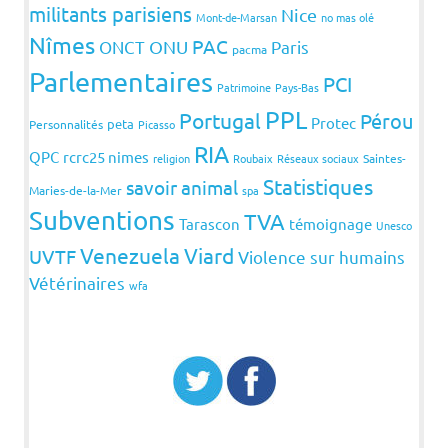
militants parisiens
Nice
Mont-de-Marsan
no mas olé
Nîmes
PAC
ONCT
ONU
Paris
pacma
Parlementaires
PCI
Patrimoine
Pays-Bas
PPL
Portugal
Pérou
Protec
peta
Personnalités
Picasso
RIA
QPC
rcrc25 nimes
religion
Roubaix
Réseaux sociaux
Saintes-
Statistiques
savoir animal
Maries-de-la-Mer
spa
Subventions
TVA
Tarascon
témoignage
Unesco
Venezuela
Viard
UVTF
Violence sur humains
Vétérinaires
wfa