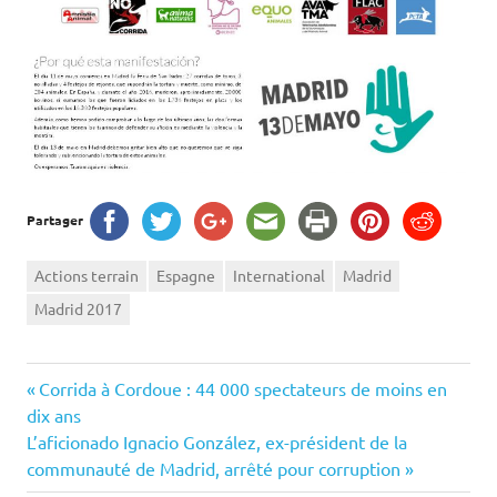
Partager
Actions terrain
Espagne
International
Madrid
Madrid 2017
Navigation
Previous
Corrida à Cordoue : 44 000 spectateurs de moins en
Post:
dix ans
de
Next
L’aficionado Ignacio González, ex-président de la
Post:
communauté de Madrid, arrêté pour corruption
l’article