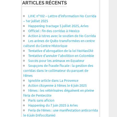
ARTICLES RÉCENTS
LINC n°102 – Lettre d’information No Corrida
– 1er juillet 2025
Happening tractage 5 juillet 2025, Arles
Officiel : fin des corridas à Mexico
Action à Istres avec le soutien de No Corrida
Les arènes de Quito transformées en centre
culturel du Centre Historique
Tentative d’abrogation de la loi NoMasOlé
Tentative d’annuler l’abolition en Colombie
Succès pour les animaux en Equateur
Soupçons de fraude fiscale : la gestion des
corridas dans le collimateur du parquet de
Nîmes
Ignoble article dans La Provence
Action citoyenne à Nîmes le 6 juin 2025
Nîmes : les vétérinaires dégainent en pleine
féria de Pentecôte
Paris sans aficion
Happening du 7 juin 2025 à Arles
Feria de Nîmes : une manifestation anticorrida
le 6 juin (Infoccitanie)