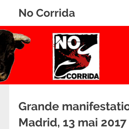
Skip
No Corrida
to
content
Abolition
de
la
corrida
Grande manifestatio
Madrid, 13 mai 2017