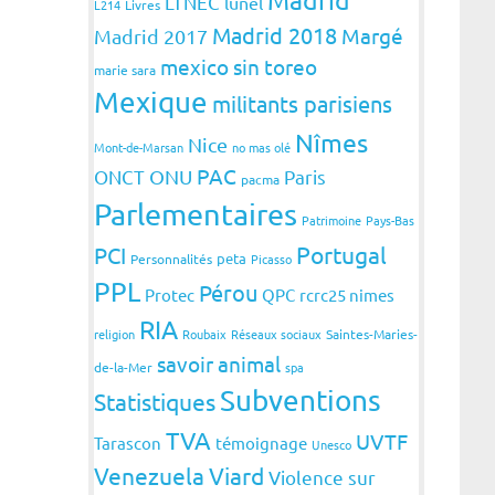
LTNEC
lunel
L214
Livres
Madrid 2018
Margé
Madrid 2017
mexico sin toreo
marie sara
Mexique
militants parisiens
Nîmes
Nice
Mont-de-Marsan
no mas olé
PAC
ONCT
ONU
Paris
pacma
Parlementaires
Patrimoine
Pays-Bas
Portugal
PCI
peta
Personnalités
Picasso
PPL
Pérou
Protec
QPC
rcrc25 nimes
RIA
religion
Roubaix
Réseaux sociaux
Saintes-Maries-
savoir animal
de-la-Mer
spa
Subventions
Statistiques
TVA
UVTF
Tarascon
témoignage
Unesco
Venezuela
Viard
Violence sur