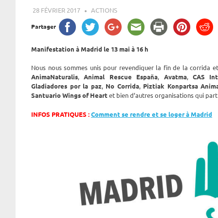
28 FÉVRIER 2017
ROGER LAHANA
ACTIONS
Partager
Manifestation à Madrid le 13 mai à 16 h
Nous nous sommes unis pour revendiquer la fin de la corrida 
AnimaNaturalis
,
Animal Rescue España
,
Avatma
,
CAS Int
Gladiadores por la paz
,
No Corrida
,
Piztiak Konpartsa Anima
Santuario Wings of Heart
et bien d’autres organisations qui part
INFOS PRATIQUES :
Comment se rendre et se loger à Madrid