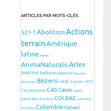
ARTICLES PAR MOTS-CLÉS
Actions
Abolition
521-1
terrain
Amérique
latine
Animal
Arles
AnimaNaturalis
AVATMA
Baléares
Bayonne
Beaucaire
Béziers
CAAC
Cannes 2017
Biocontact
CAS
Casas
Carcassonne
castella
COLBAC
cazarrata
charollois
colombia
Colombie
Conseil
sin toreo