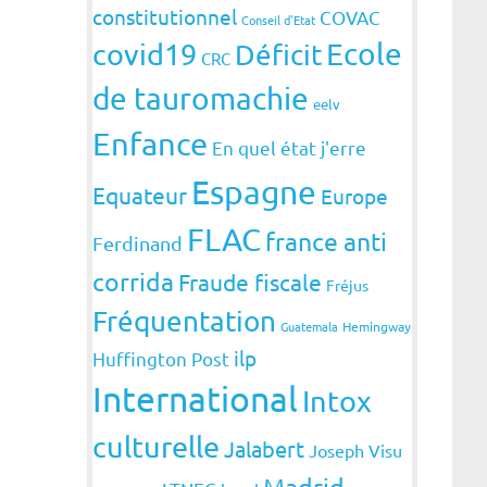
constitutionnel
COVAC
Conseil d'Etat
covid19
Ecole
Déficit
CRC
de tauromachie
eelv
Enfance
En quel état j'erre
Espagne
Equateur
Europe
FLAC
france anti
Ferdinand
corrida
Fraude fiscale
Fréjus
Fréquentation
Guatemala
Hemingway
ilp
Huffington Post
International
Intox
culturelle
Jalabert
Joseph Visu
Madrid