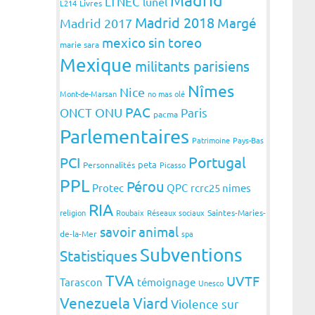
LTNEC
lunel
L214
Livres
Madrid 2018
Margé
Madrid 2017
mexico sin toreo
marie sara
Mexique
militants parisiens
Nîmes
Nice
Mont-de-Marsan
no mas olé
PAC
ONCT
ONU
Paris
pacma
Parlementaires
Patrimoine
Pays-Bas
Portugal
PCI
peta
Personnalités
Picasso
PPL
Pérou
Protec
QPC
rcrc25 nimes
RIA
religion
Roubaix
Réseaux sociaux
Saintes-Maries-
savoir animal
de-la-Mer
spa
Subventions
Statistiques
TVA
UVTF
Tarascon
témoignage
Unesco
Venezuela
Viard
Violence sur