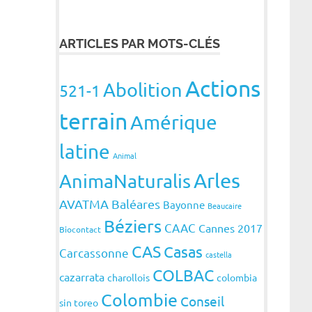
ARTICLES PAR MOTS-CLÉS
Actions
Abolition
521-1
terrain
Amérique
latine
Animal
Arles
AnimaNaturalis
AVATMA
Baléares
Bayonne
Beaucaire
Béziers
CAAC
Cannes 2017
Biocontact
CAS
Casas
Carcassonne
castella
COLBAC
cazarrata
charollois
colombia
Colombie
Conseil
sin toreo