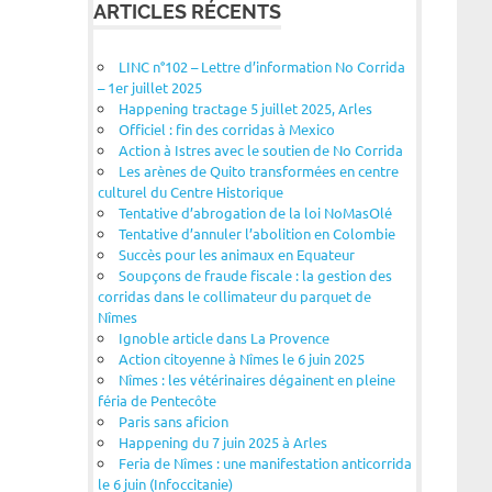
ARTICLES RÉCENTS
LINC n°102 – Lettre d’information No Corrida
– 1er juillet 2025
Happening tractage 5 juillet 2025, Arles
Officiel : fin des corridas à Mexico
Action à Istres avec le soutien de No Corrida
Les arènes de Quito transformées en centre
culturel du Centre Historique
Tentative d’abrogation de la loi NoMasOlé
Tentative d’annuler l’abolition en Colombie
Succès pour les animaux en Equateur
Soupçons de fraude fiscale : la gestion des
corridas dans le collimateur du parquet de
Nîmes
Ignoble article dans La Provence
Action citoyenne à Nîmes le 6 juin 2025
Nîmes : les vétérinaires dégainent en pleine
féria de Pentecôte
Paris sans aficion
Happening du 7 juin 2025 à Arles
Feria de Nîmes : une manifestation anticorrida
le 6 juin (Infoccitanie)