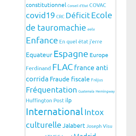
constitutionnel
COVAC
Conseil d'Etat
covid19
Ecole
Déficit
CRC
de tauromachie
eelv
Enfance
En quel état j'erre
Espagne
Equateur
Europe
FLAC
france anti
Ferdinand
corrida
Fraude fiscale
Fréjus
Fréquentation
Guatemala
Hemingway
ilp
Huffington Post
International
Intox
culturelle
Jalabert
Joseph Visu
Madrid