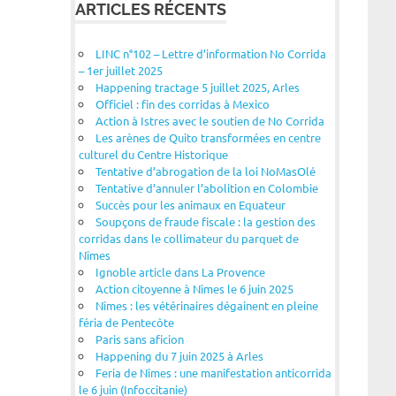
ARTICLES RÉCENTS
LINC n°102 – Lettre d’information No Corrida
– 1er juillet 2025
Happening tractage 5 juillet 2025, Arles
Officiel : fin des corridas à Mexico
Action à Istres avec le soutien de No Corrida
Les arènes de Quito transformées en centre
culturel du Centre Historique
Tentative d’abrogation de la loi NoMasOlé
Tentative d’annuler l’abolition en Colombie
Succès pour les animaux en Equateur
Soupçons de fraude fiscale : la gestion des
corridas dans le collimateur du parquet de
Nîmes
Ignoble article dans La Provence
Action citoyenne à Nîmes le 6 juin 2025
Nîmes : les vétérinaires dégainent en pleine
féria de Pentecôte
Paris sans aficion
Happening du 7 juin 2025 à Arles
Feria de Nîmes : une manifestation anticorrida
le 6 juin (Infoccitanie)