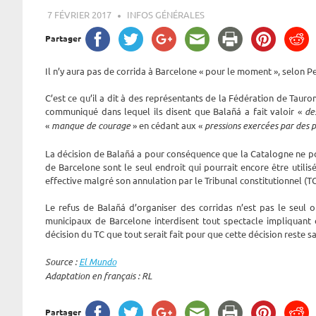
7 FÉVRIER 2017
ROGER LAHANA
INFOS GÉNÉRALES
Partager
Il n’y aura pas de corrida à Barcelone « pour le moment », selon 
C’est ce qu’il a dit à des représentants de la Fédération de Tau
communiqué dans lequel ils disent que Balañá a fait valoir «
de
«
manque de courage
» en cédant aux «
pressions exercées par des 
La décision de Balañá a pour conséquence que la Catalogne ne po
de Barcelone sont le seul endroit qui pourrait encore être utilisé
effective malgré son annulation par le Tribunal constitutionnel (T
Le refus de Balañá d’organiser des corridas n’est pas le seul
municipaux de Barcelone interdisent tout spectacle impliquant
décision du TC que tout serait fait pour que cette décision reste s
Source :
El Mundo
Adaptation en français : RL
Partager