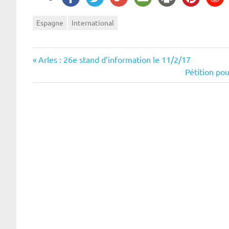
Espagne
International
Navigation
Previous
Arles : 26e stand d’information le 11/2/17
Post:
Next
Pétition pou
de
Post:
l’article