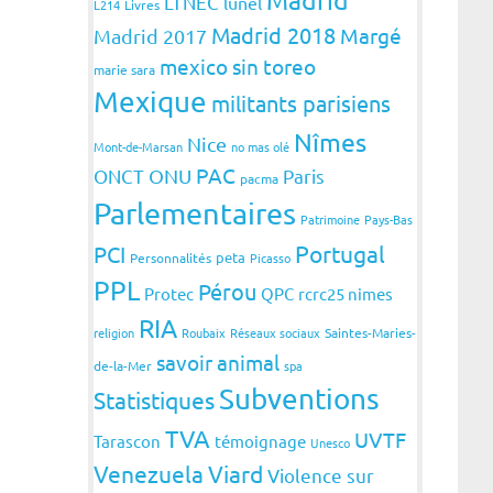
LTNEC
lunel
L214
Livres
Madrid 2018
Margé
Madrid 2017
mexico sin toreo
marie sara
Mexique
militants parisiens
Nîmes
Nice
Mont-de-Marsan
no mas olé
PAC
ONCT
ONU
Paris
pacma
Parlementaires
Patrimoine
Pays-Bas
Portugal
PCI
peta
Personnalités
Picasso
PPL
Pérou
Protec
QPC
rcrc25 nimes
RIA
religion
Roubaix
Réseaux sociaux
Saintes-Maries-
savoir animal
de-la-Mer
spa
Subventions
Statistiques
TVA
UVTF
Tarascon
témoignage
Unesco
Venezuela
Viard
Violence sur