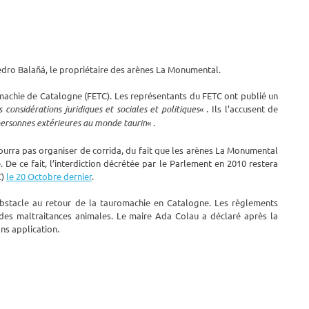
Pedro Balañá, le propriétaire des arènes La Monumental.
romachie de Catalogne (FETC). Les représentants du FETC ont publié un
s considérations juridiques et sociales et politiques
« . Ils l’accusent de
personnes extérieures au monde taurin
« .
urra pas organiser de corrida, du fait que les arènes La Monumental
. De ce fait, l’interdiction décrétée par le Parlement en 2010 restera
C)
le 20 Octobre dernier
.
 obstacle au retour de la tauromachie en Catalogne. Les règlements
 des maltraitances animales. Le maire Ada Colau a déclaré après la
ans application.