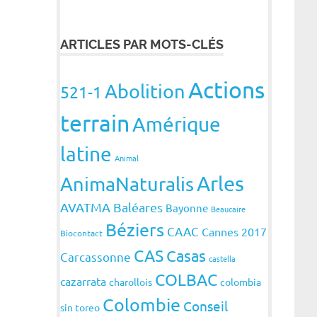
ARTICLES PAR MOTS-CLÉS
Actions
Abolition
521-1
terrain
Amérique
latine
Animal
Arles
AnimaNaturalis
AVATMA
Baléares
Bayonne
Beaucaire
Béziers
CAAC
Cannes 2017
Biocontact
CAS
Casas
Carcassonne
castella
COLBAC
cazarrata
charollois
colombia
Colombie
Conseil
sin toreo