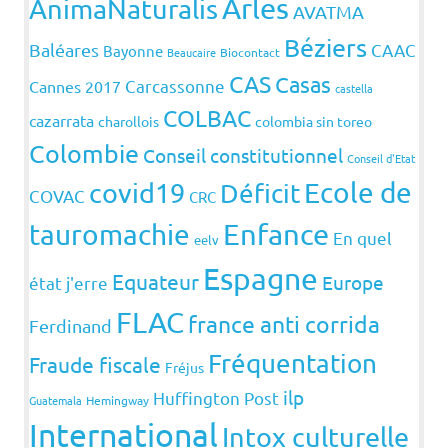
Arles
AnimaNaturalis
AVATMA
Béziers
Baléares
CAAC
Bayonne
Beaucaire
Biocontact
CAS
Casas
Carcassonne
Cannes 2017
castella
COLBAC
cazarrata
charollois
colombia sin toreo
Colombie
Conseil constitutionnel
Conseil d'Etat
covid19
Ecole de
Déficit
COVAC
CRC
Enfance
tauromachie
En quel
eelv
Espagne
Equateur
Europe
état j'erre
FLAC
france anti corrida
Ferdinand
Fréquentation
Fraude fiscale
Fréjus
ilp
Huffington Post
Guatemala
Hemingway
International
Intox culturelle