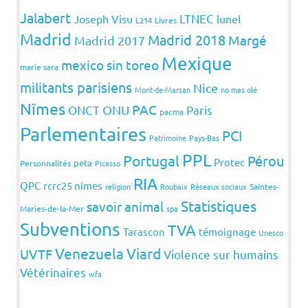
Jalabert
LTNEC
Joseph Visu
lunel
L214
Livres
Madrid
Madrid 2018
Margé
Madrid 2017
Mexique
mexico sin toreo
marie sara
militants parisiens
Nice
Mont-de-Marsan
no mas olé
Nîmes
PAC
ONCT
ONU
Paris
pacma
Parlementaires
PCI
Patrimoine
Pays-Bas
PPL
Portugal
Pérou
Protec
peta
Personnalités
Picasso
RIA
QPC
rcrc25 nimes
religion
Roubaix
Réseaux sociaux
Saintes-
Statistiques
savoir animal
Maries-de-la-Mer
spa
Subventions
TVA
Tarascon
témoignage
Unesco
Venezuela
Viard
UVTF
Violence sur humains
Vétérinaires
wfa