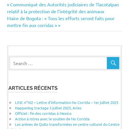
Navigation
Previous
Communiqué des Autorités judiciaires de Tlacotalpan
Post:
relatif à la protection de l’intégrité des animaux
de
Next
Maire de Bogota : « Tous les efforts seront faits pour
Post:
mettre fin aux corridas »
l’article
ARTICLES RÉCENTS
LINC n°102 – Lettre d’information No Corrida – 1er juillet 2025
Happening tractage 5 juillet 2025, Arles
Officiel : fin des corridas à Mexico
Action à Istres avec le soutien de No Corrida
Les arènes de Quito transformées en centre culturel du Centre