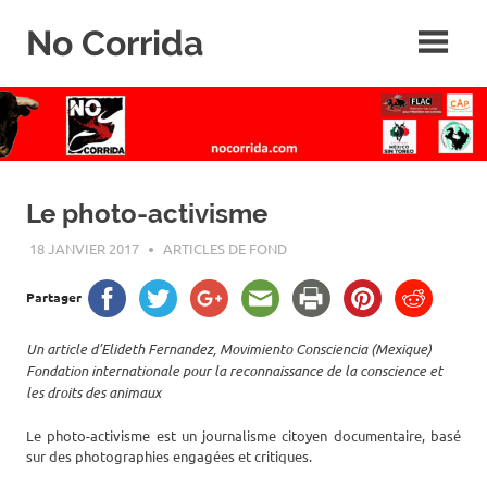
Skip
No Corrida
to
content
Abolition
de
la
corrida
Le photo-activisme
18 JANVIER 2017
ROGER LAHANA
ARTICLES DE FOND
Partager
Un article d’Elideth Fernandez, Movimiento Consciencia (Mexique)
Fondation internationale pour la reconnaissance de la conscience et
les droits des animaux
Le photo-activisme est un journalisme citoyen documentaire, basé
sur des photographies engagées et critiques.