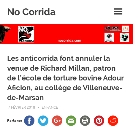
Skip
No Corrida
to
content
Abolition
de
la
corrida
Les anticorrida font annuler la
venue de Richard Millan, patron
de l’école de torture bovine Adour
Aficion, au collège de Villeneuve-
de-Marsan
7 FÉVRIER 2018
ROGER LAHANA
ENFANCE
Partager