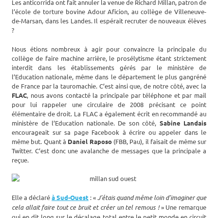
Les anticorrida ont fait annuler la venue de Richard Millan, patron de
l’école de torture bovine Adour Aficion, au collège de Villeneuve-
de-Marsan, dans les Landes. Il espérait recruter de nouveaux élèves
?
Nous étions nombreux à agir pour convaincre la principale du
collège de faire machine arrière, le prosélytisme étant strictement
interdit dans les établissements gérés par le ministère de
l’Education nationale, même dans le département le plus gangréné
de France par la tauromachie. C’est ainsi que, de notre côté, avec la
FLAC
, nous avons contacté la principale par téléphone et par mail
pour lui rappeler une circulaire de 2008 précisant ce point
élémentaire de droit. La FLAC a également écrit en recommandé au
ministère de l’Education nationale. De son côté,
Sabine Landais
encourageait sur sa page Facebook à écrire ou appeler dans le
même but. Quant à
Daniel Raposo
(FBB, Pau), il faisait de même sur
Twitter. C’est donc une avalanche de messages que la principale a
reçue.
Elle a déclaré
à Sud-Ouest
: «
J’étais quand même loin d’imaginer que
cela allait faire tout ce bruit et créer un tel remous !
» Une remarque
qui en dit long sur le décalage total entre le petit monde en circuit