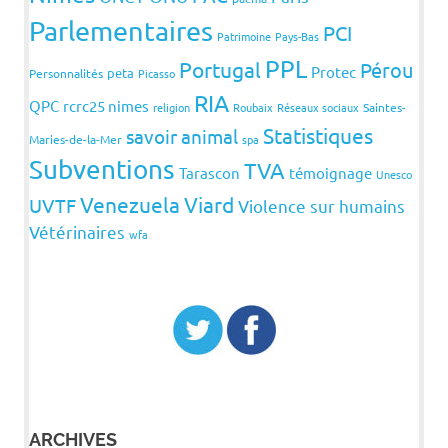
Parlementaires
PCI
Patrimoine
Pays-Bas
PPL
Portugal
Pérou
Protec
peta
Personnalités
Picasso
RIA
QPC
rcrc25 nimes
religion
Roubaix
Réseaux sociaux
Saintes-
Statistiques
savoir animal
Maries-de-la-Mer
spa
Subventions
TVA
Tarascon
témoignage
Unesco
Venezuela
Viard
UVTF
Violence sur humains
Vétérinaires
wfa
ARCHIVES