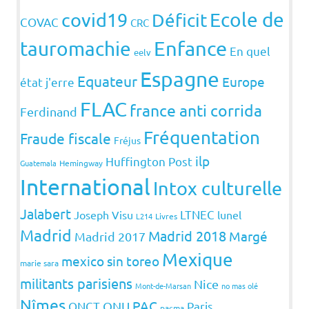
covid19
Ecole de
Déficit
COVAC
CRC
Enfance
tauromachie
En quel
eelv
Espagne
Equateur
Europe
état j'erre
FLAC
france anti corrida
Ferdinand
Fréquentation
Fraude fiscale
Fréjus
ilp
Huffington Post
Guatemala
Hemingway
International
Intox culturelle
Jalabert
LTNEC
Joseph Visu
lunel
L214
Livres
Madrid
Madrid 2018
Margé
Madrid 2017
Mexique
mexico sin toreo
marie sara
militants parisiens
Nice
Mont-de-Marsan
no mas olé
Nîmes
PAC
ONCT
ONU
Paris
pacma