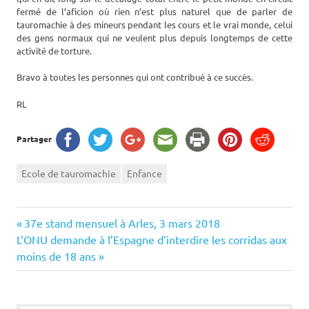
fermé de l’aficion où rien n’est plus naturel que de parler de
tauromachie à des mineurs pendant les cours et le vrai monde, celui
des gens normaux qui ne veulent plus depuis longtemps de cette
activité de torture.
Bravo à toutes les personnes qui ont contribué à ce succès.
RL
Partager
Ecole de tauromachie
Enfance
Navigation
Previous
37e stand mensuel à Arles, 3 mars 2018
Next
Post:
L’ONU demande à l’Espagne d’interdire les corridas aux
de
Post:
moins de 18 ans
l’article