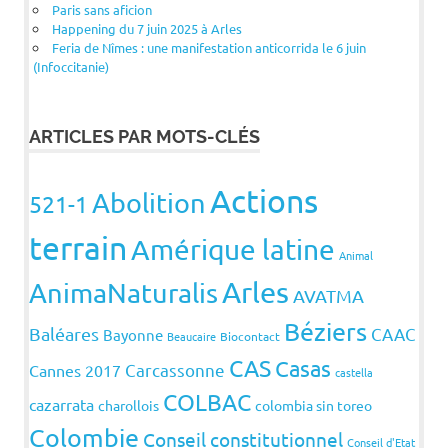
Paris sans aficion
Happening du 7 juin 2025 à Arles
Feria de Nîmes : une manifestation anticorrida le 6 juin
(Infoccitanie)
ARTICLES PAR MOTS-CLÉS
Actions
Abolition
521-1
terrain
Amérique latine
Animal
Arles
AnimaNaturalis
AVATMA
Béziers
Baléares
CAAC
Bayonne
Beaucaire
Biocontact
CAS
Casas
Carcassonne
Cannes 2017
castella
COLBAC
cazarrata
charollois
colombia sin toreo
Colombie
Conseil constitutionnel
Conseil d'Etat