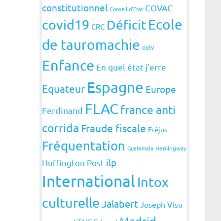
constitutionnel
COVAC
Conseil d'Etat
covid19
Ecole
Déficit
CRC
de tauromachie
eelv
Enfance
En quel état j'erre
Espagne
Equateur
Europe
FLAC
france anti
Ferdinand
corrida
Fraude fiscale
Fréjus
Fréquentation
Guatemala
Hemingway
ilp
Huffington Post
International
Intox
culturelle
Jalabert
Joseph Visu
Madrid