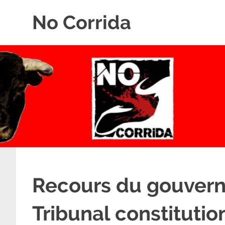
Skip
No Corrida
to
content
Abolition
de
la
corrida
Recours du gouvern
Tribunal constitutio