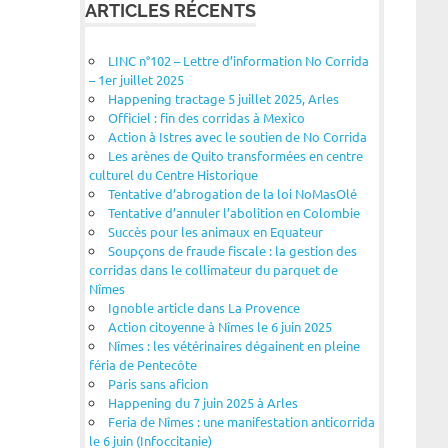
ARTICLES RÉCENTS
LINC n°102 – Lettre d’information No Corrida
– 1er juillet 2025
Happening tractage 5 juillet 2025, Arles
Officiel : fin des corridas à Mexico
Action à Istres avec le soutien de No Corrida
Les arènes de Quito transformées en centre
culturel du Centre Historique
Tentative d’abrogation de la loi NoMasOlé
Tentative d’annuler l’abolition en Colombie
Succès pour les animaux en Equateur
Soupçons de fraude fiscale : la gestion des
corridas dans le collimateur du parquet de
Nîmes
Ignoble article dans La Provence
Action citoyenne à Nîmes le 6 juin 2025
Nîmes : les vétérinaires dégainent en pleine
féria de Pentecôte
Paris sans aficion
Happening du 7 juin 2025 à Arles
Feria de Nîmes : une manifestation anticorrida
le 6 juin (Infoccitanie)