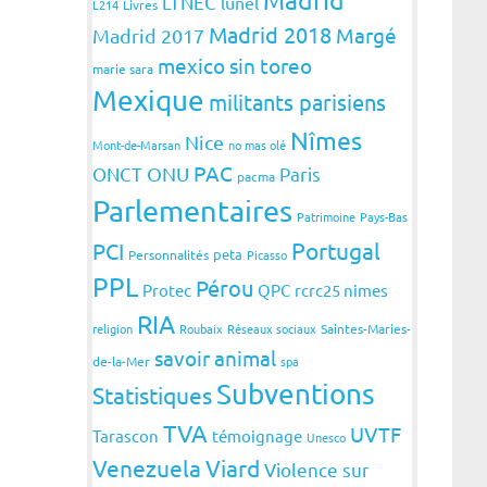
LTNEC
lunel
L214
Livres
Madrid 2018
Margé
Madrid 2017
mexico sin toreo
marie sara
Mexique
militants parisiens
Nîmes
Nice
Mont-de-Marsan
no mas olé
PAC
ONCT
ONU
Paris
pacma
Parlementaires
Patrimoine
Pays-Bas
Portugal
PCI
peta
Personnalités
Picasso
PPL
Pérou
Protec
QPC
rcrc25 nimes
RIA
religion
Roubaix
Réseaux sociaux
Saintes-Maries-
savoir animal
de-la-Mer
spa
Subventions
Statistiques
TVA
UVTF
Tarascon
témoignage
Unesco
Venezuela
Viard
Violence sur