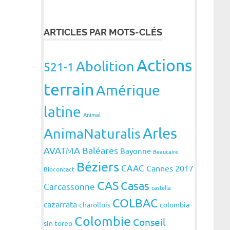
ARTICLES PAR MOTS-CLÉS
Actions
Abolition
521-1
terrain
Amérique
latine
Animal
Arles
AnimaNaturalis
AVATMA
Baléares
Bayonne
Beaucaire
Béziers
CAAC
Cannes 2017
Biocontact
CAS
Casas
Carcassonne
castella
COLBAC
cazarrata
charollois
colombia
Colombie
Conseil
sin toreo