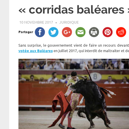
« corridas baléares
10 NOVEMBRE 2017
ROGER LAHANA
JURIDIQUE
Partager
Sans surprise, le gouvernement vient de faire un recours devant 
votée aux Baléares
en juillet 2017, qui interdit de maltraiter et 