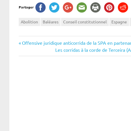
Partager
Abolition
Baléares
Conseil constitutionnel
Espagne
Navigation
Previous
Offensive juridique anticorrida de la SPA en partena
Post:
Next
Les corridas à la corde de Terceira 
de
Post:
l’article