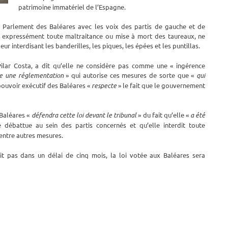
patrimoine immatériel de l’Espagne.
e Parlement des Baléares avec les voix des partis de gauche et de
it expressément toute maltraitance ou mise à mort des taureaux, ne
eur interdisant les banderilles, les piques, les épées et les puntillas.
Pilar Costa, a dit qu’elle ne considère pas comme une « ingérence
ste une réglementation
» qui autorise ces mesures de sorte que «
qui
 pouvoir exécutif des Baléares «
respecte
» le fait que le gouvernement
Baléares «
défendra cette loi devant le tribunal
» du fait qu’elle «
a été
 débattue au sein des partis concernés et qu’elle interdit toute
entre autres mesures.
ait pas dans un délai de cinq mois, la loi votée aux Baléares sera