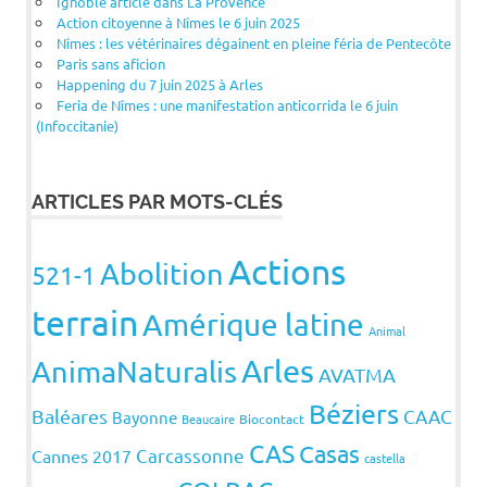
Ignoble article dans La Provence
Action citoyenne à Nîmes le 6 juin 2025
Nîmes : les vétérinaires dégainent en pleine féria de Pentecôte
Paris sans aficion
Happening du 7 juin 2025 à Arles
Feria de Nîmes : une manifestation anticorrida le 6 juin
(Infoccitanie)
ARTICLES PAR MOTS-CLÉS
Actions
Abolition
521-1
terrain
Amérique latine
Animal
Arles
AnimaNaturalis
AVATMA
Béziers
Baléares
CAAC
Bayonne
Beaucaire
Biocontact
CAS
Casas
Carcassonne
Cannes 2017
castella