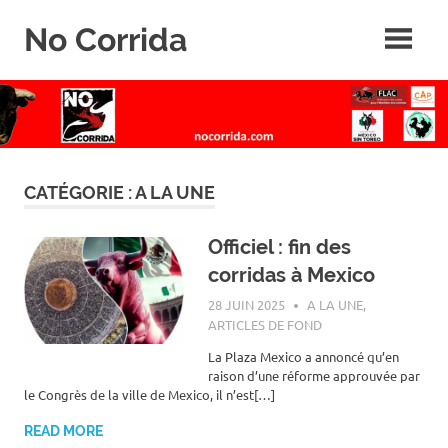
Skip
No Corrida
to
content
Abolition
de
la
corrida
CATÉGORIE :
A LA UNE
Officiel : fin des
corridas à Mexico
28 JUIN 2025
ROGER LAHANA
A LA UNE
,
ARTICLES DE FOND
La Plaza Mexico a annoncé qu’en
raison d’une réforme approuvée par
le Congrès de la ville de Mexico, il n’est[…]
READ MORE