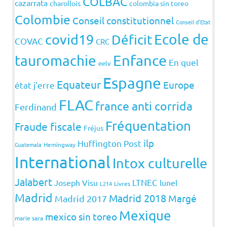
COLBAC
cazarrata
charollois
colombia sin toreo
Colombie
Conseil constitutionnel
Conseil d'Etat
covid19
Ecole de
Déficit
COVAC
CRC
Enfance
tauromachie
En quel
eelv
Espagne
Equateur
Europe
état j'erre
FLAC
france anti corrida
Ferdinand
Fréquentation
Fraude fiscale
Fréjus
ilp
Huffington Post
Guatemala
Hemingway
International
Intox culturelle
Jalabert
LTNEC
Joseph Visu
lunel
L214
Livres
Madrid
Madrid 2018
Margé
Madrid 2017
Mexique
mexico sin toreo
marie sara