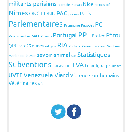
militants parisiens
Nice
Mont-de-Marsan
no mas olé
Nîmes
PAC
ONCT
ONU
Paris
pacma
Parlementaires
PCI
Patrimoine
Pays-Bas
PPL
Portugal
Pérou
Protec
peta
Personnalités
Picasso
RIA
QPC
rcrc25 nimes
religion
Roubaix
Réseaux sociaux
Saintes-
Statistiques
savoir animal
Maries-de-la-Mer
spa
Subventions
TVA
Tarascon
témoignage
Unesco
Venezuela
Viard
UVTF
Violence sur humains
Vétérinaires
wfa