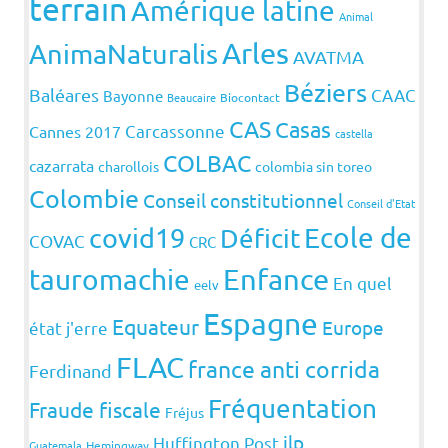
terrain
Amérique latine
Animal
Arles
AnimaNaturalis
AVATMA
Béziers
Baléares
CAAC
Bayonne
Beaucaire
Biocontact
CAS
Casas
Carcassonne
Cannes 2017
castella
COLBAC
cazarrata
charollois
colombia sin toreo
Colombie
Conseil constitutionnel
Conseil d'Etat
covid19
Ecole de
Déficit
COVAC
CRC
Enfance
tauromachie
En quel
eelv
Espagne
Equateur
Europe
état j'erre
FLAC
france anti corrida
Ferdinand
Fréquentation
Fraude fiscale
Fréjus
ilp
Huffington Post
Guatemala
Hemingway