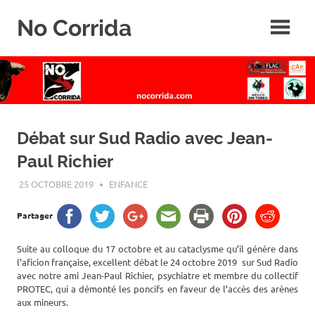
Skip
No Corrida
to
content
Abolition
de
la
corrida
Débat sur Sud Radio avec Jean-
Paul Richier
25 OCTOBRE 2019
ROGER LAHANA
ENFANCE
Partager
Suite au colloque du 17 octobre et au cataclysme qu’il génère dans
l’aficion française, excellent débat le 24 octobre 2019 sur Sud Radio
avec notre ami Jean-Paul Richier, psychiatre et membre du collectif
PROTEC, qui a démonté les poncifs en faveur de l’accès des arènes
aux mineurs.