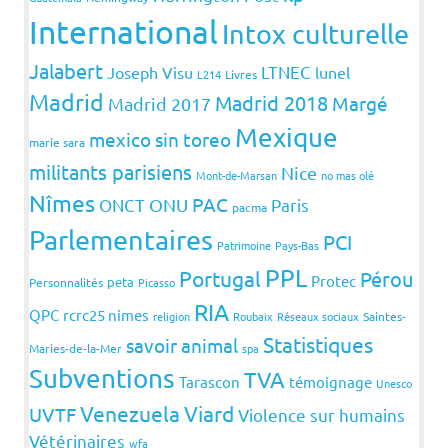
International
Intox culturelle
Jalabert
LTNEC
Joseph Visu
lunel
L214
Livres
Madrid
Madrid 2018
Margé
Madrid 2017
Mexique
mexico sin toreo
marie sara
militants parisiens
Nice
Mont-de-Marsan
no mas olé
Nîmes
PAC
ONCT
ONU
Paris
pacma
Parlementaires
PCI
Patrimoine
Pays-Bas
PPL
Portugal
Pérou
Protec
peta
Personnalités
Picasso
RIA
QPC
rcrc25 nimes
religion
Roubaix
Réseaux sociaux
Saintes-
Statistiques
savoir animal
Maries-de-la-Mer
spa
Subventions
TVA
Tarascon
témoignage
Unesco
Venezuela
Viard
UVTF
Violence sur humains
Vétérinaires
wfa