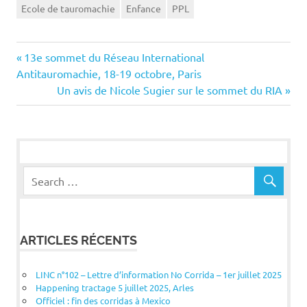
Ecole de tauromachie
Enfance
PPL
Navigation
Previous
13e sommet du Réseau International
Post:
Antitauromachie, 18-19 octobre, Paris
de
Next
Un avis de Nicole Sugier sur le sommet du RIA
Post:
l’article
ARTICLES RÉCENTS
LINC n°102 – Lettre d’information No Corrida – 1er juillet 2025
Happening tractage 5 juillet 2025, Arles
Officiel : fin des corridas à Mexico