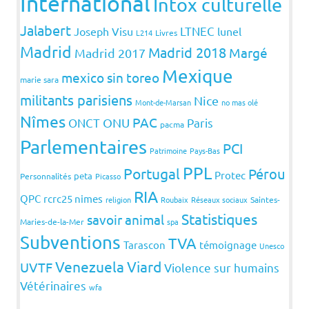
International
Intox culturelle
Jalabert
LTNEC
Joseph Visu
lunel
L214
Livres
Madrid
Madrid 2018
Margé
Madrid 2017
Mexique
mexico sin toreo
marie sara
militants parisiens
Nice
Mont-de-Marsan
no mas olé
Nîmes
PAC
ONCT
ONU
Paris
pacma
Parlementaires
PCI
Patrimoine
Pays-Bas
PPL
Portugal
Pérou
Protec
peta
Personnalités
Picasso
RIA
QPC
rcrc25 nimes
religion
Roubaix
Réseaux sociaux
Saintes-
Statistiques
savoir animal
Maries-de-la-Mer
spa
Subventions
TVA
Tarascon
témoignage
Unesco
Venezuela
Viard
UVTF
Violence sur humains
Vétérinaires
wfa