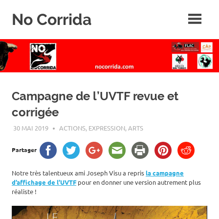
Skip
No Corrida
to
content
Abolition
de
la
corrida
Campagne de l’UVTF revue et
corrigée
30 MAI 2019
ROGER LAHANA
ACTIONS
,
EXPRESSION, ARTS
Partager
Notre très talentueux ami Joseph Visu a repris
la campagne
d’affichage de l’UVTF
pour en donner une version autrement plus
réaliste !