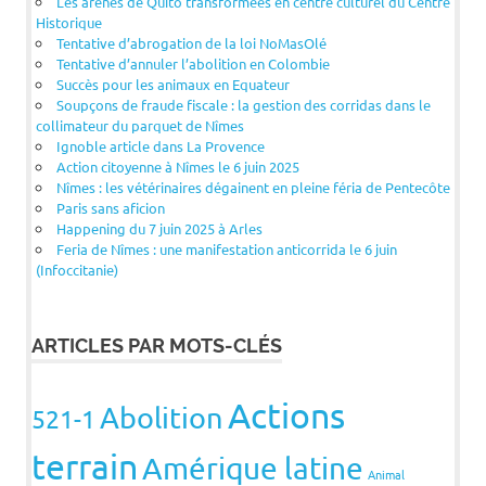
Les arènes de Quito transformées en centre culturel du Centre
Historique
Tentative d’abrogation de la loi NoMasOlé
Tentative d’annuler l’abolition en Colombie
Succès pour les animaux en Equateur
Soupçons de fraude fiscale : la gestion des corridas dans le
collimateur du parquet de Nîmes
Ignoble article dans La Provence
Action citoyenne à Nîmes le 6 juin 2025
Nîmes : les vétérinaires dégainent en pleine féria de Pentecôte
Paris sans aficion
Happening du 7 juin 2025 à Arles
Feria de Nîmes : une manifestation anticorrida le 6 juin
(Infoccitanie)
ARTICLES PAR MOTS-CLÉS
Actions
Abolition
521-1
terrain
Amérique latine
Animal