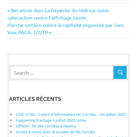
Navigation
Previous
Bel article dans La Dépêche du Midi sur notre
Post:
cyberaction contre l’affichage taurin
de
Next
Marche unitaire contre la captivité organisée par Sans
Post:
Voix PACA, 7/7/19
l’article
ARTICLES RÉCENTS
LINC n°102 – Lettre d’information No Corrida – 1er juillet 2025
Happening tractage 5 juillet 2025, Arles
Officiel : fin des corridas à Mexico
Action à Istres avec le soutien de No Corrida