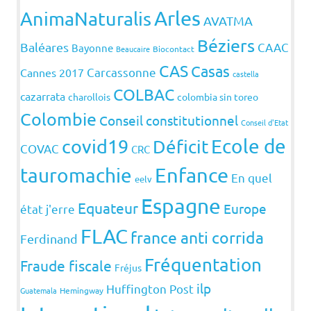
Arles
AnimaNaturalis
AVATMA
Béziers
Baléares
CAAC
Bayonne
Beaucaire
Biocontact
CAS
Casas
Carcassonne
Cannes 2017
castella
COLBAC
cazarrata
charollois
colombia sin toreo
Colombie
Conseil constitutionnel
Conseil d'Etat
covid19
Ecole de
Déficit
COVAC
CRC
Enfance
tauromachie
En quel
eelv
Espagne
Equateur
Europe
état j'erre
FLAC
france anti corrida
Ferdinand
Fréquentation
Fraude fiscale
Fréjus
ilp
Huffington Post
Guatemala
Hemingway