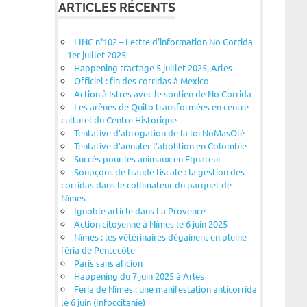
ARTICLES RÉCENTS
LINC n°102 – Lettre d’information No Corrida
– 1er juillet 2025
Happening tractage 5 juillet 2025, Arles
Officiel : fin des corridas à Mexico
Action à Istres avec le soutien de No Corrida
Les arènes de Quito transformées en centre
culturel du Centre Historique
Tentative d’abrogation de la loi NoMasOlé
Tentative d’annuler l’abolition en Colombie
Succès pour les animaux en Equateur
Soupçons de fraude fiscale : la gestion des
corridas dans le collimateur du parquet de
Nîmes
Ignoble article dans La Provence
Action citoyenne à Nîmes le 6 juin 2025
Nîmes : les vétérinaires dégainent en pleine
féria de Pentecôte
Paris sans aficion
Happening du 7 juin 2025 à Arles
Feria de Nîmes : une manifestation anticorrida
le 6 juin (Infoccitanie)