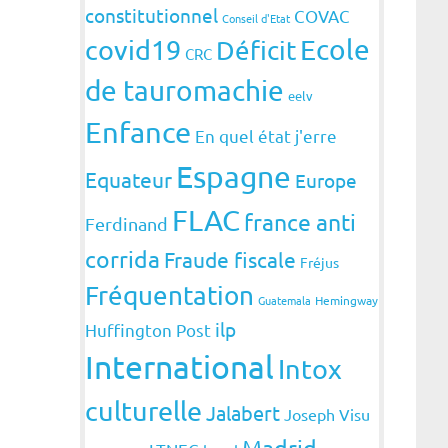
constitutionnel
COVAC
Conseil d'Etat
covid19
Ecole
Déficit
CRC
de tauromachie
eelv
Enfance
En quel état j'erre
Espagne
Equateur
Europe
FLAC
france anti
Ferdinand
corrida
Fraude fiscale
Fréjus
Fréquentation
Guatemala
Hemingway
ilp
Huffington Post
International
Intox
culturelle
Jalabert
Joseph Visu
Madrid