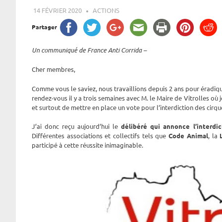
14 FÉVRIER 2020
ROGER LAHANA
ACTIONS
Partager
Un communiqué de France Anti Corrida –
Cher membres,
Comme vous le saviez, nous travaillions depuis 2 ans pour éradiqu
rendez-vous il y a trois semaines avec M. le Maire de Vitrolles où je
et surtout de mettre en place un vote pour l’interdiction des cirq
J’ai donc reçu aujourd’hui le
délibéré qui annonce l’interdic
Différentes associations et collectifs tels que
Code Animal
, la
L
participé à cette réussite inimaginable.