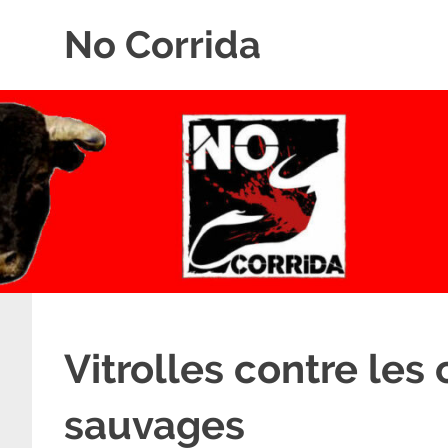
Skip
No Corrida
to
content
Abolition
de
la
corrida
Vitrolles contre les
sauvages