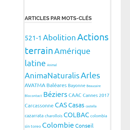
ARTICLES PAR MOTS-CLÉS
Actions
Abolition
521-1
terrain
Amérique
latine
Animal
Arles
AnimaNaturalis
AVATMA
Baléares
Bayonne
Beaucaire
Béziers
CAAC
Cannes 2017
Biocontact
CAS
Casas
Carcassonne
castella
COLBAC
cazarrata
charollois
colombia
Colombie
Conseil
sin toreo