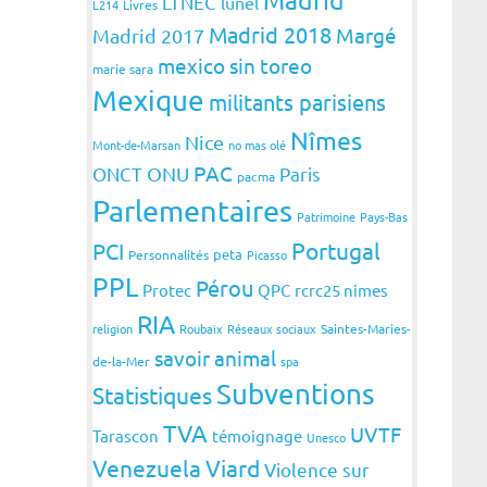
LTNEC
lunel
L214
Livres
Madrid 2018
Margé
Madrid 2017
mexico sin toreo
marie sara
Mexique
militants parisiens
Nîmes
Nice
Mont-de-Marsan
no mas olé
PAC
ONCT
ONU
Paris
pacma
Parlementaires
Patrimoine
Pays-Bas
Portugal
PCI
peta
Personnalités
Picasso
PPL
Pérou
Protec
QPC
rcrc25 nimes
RIA
religion
Roubaix
Réseaux sociaux
Saintes-Maries-
savoir animal
de-la-Mer
spa
Subventions
Statistiques
TVA
UVTF
Tarascon
témoignage
Unesco
Venezuela
Viard
Violence sur